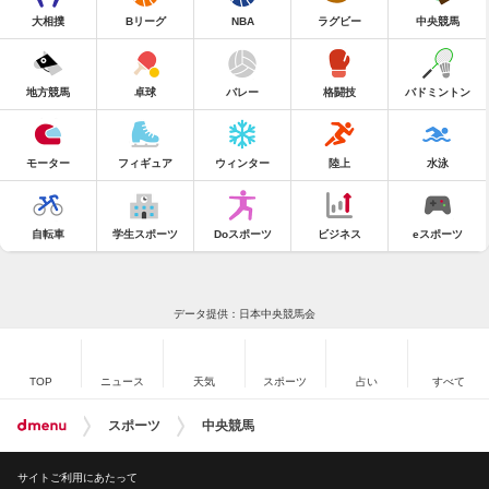
大相撲
Bリーグ
NBA
ラグビー
中央競馬
地方競馬
卓球
バレー
格闘技
バドミントン
モーター
フィギュア
ウィンター
陸上
水泳
自転車
学生スポーツ
Doスポーツ
ビジネス
eスポーツ
データ提供：日本中央競馬会
TOP
ニュース
天気
スポーツ
占い
すべて
スポーツ
中央競馬
サイトご利用にあたって