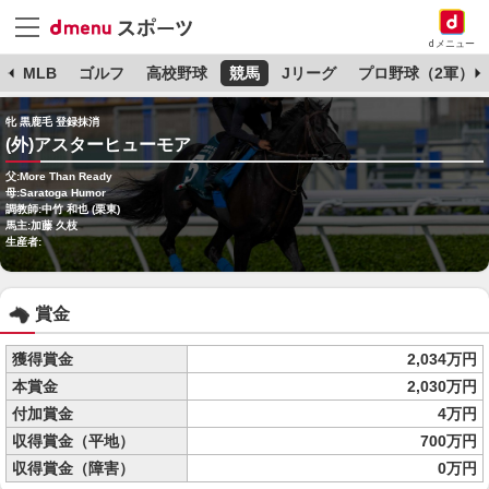
dメニュー
球
MLB
ゴルフ
高校野球
競馬
Jリーグ
プロ野球（2軍）
牝 黒鹿毛 登録抹消
(外)アスターヒューモア
父:More Than Ready
母:Saratoga Humor
調教師:中竹 和也 (栗東)
馬主:加藤 久枝
生産者:
賞金
獲得賞金
2,034万円
本賞金
2,030万円
付加賞金
4万円
収得賞金（平地）
700万円
収得賞金（障害）
0万円