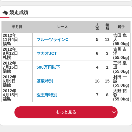
競走成績
人
着
年月日
レース
騎手
気
順
2012年
吉田 隼
11月4日
フルーツラインC
5
13
人
福島
(55.0kg)
2012年
古川 吉
8月12日
マカオJCT
6
3
洋
札幌
(55.0kg)
2012年
三浦 皇
7月15日
500万円以下
4
1
成
函館
(55.0kg)
2012年
村田 一
6月9日
基坂特別
16
15
誠
函館
(55.0kg)
2012年
大野 拓
4月15日
医王寺特別
7
8
弥
福島
(55.0kg)
もっと見る