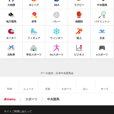
大相撲
Bリーグ
NBA
ラグビー
中央競馬
地方競馬
卓球
バレー
格闘技
バドミントン
モーター
フィギュア
ウィンター
陸上
水泳
自転車
学生スポーツ
Doスポーツ
ビジネス
eスポーツ
データ提供：日本中央競馬会
TOP
ニュース
天気
スポーツ
占い
すべて
スポーツ
中央競馬
サイトご利用にあたって