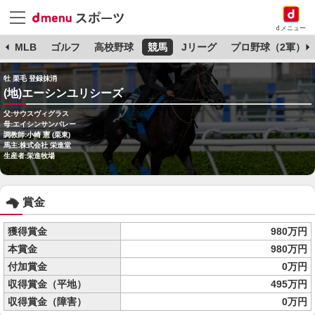
dメニュー
球
MLB
ゴルフ
高校野球
競馬
Jリーグ
プロ野球（2軍）
牡 栗毛 登録抹消
(地)エーシンユリシーズ
父:サウスヴィグラス
母:エイシンサンバレー
調教師:小崎 憲 (栗東)
馬主:株式会社 栄進堂
生産者:栄進牧場
賞金
獲得賞金
980万円
本賞金
980万円
付加賞金
0万円
収得賞金（平地）
495万円
収得賞金（障害）
0万円