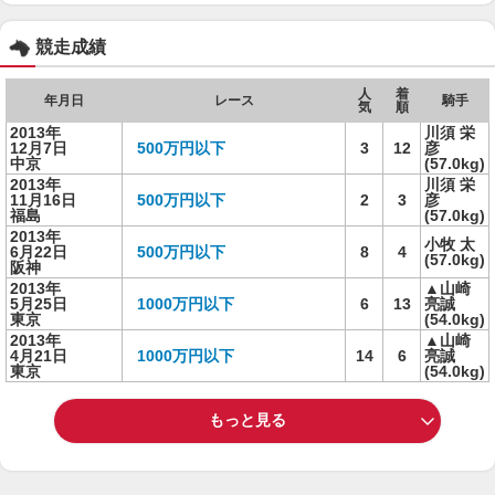
競走成績
人
着
年月日
レース
騎手
気
順
2013年
川須 栄
12月7日
500万円以下
3
12
彦
中京
(57.0kg)
2013年
川須 栄
11月16日
500万円以下
2
3
彦
福島
(57.0kg)
2013年
小牧 太
6月22日
500万円以下
8
4
(57.0kg)
阪神
2013年
▲山崎
5月25日
1000万円以下
6
13
亮誠
東京
(54.0kg)
2013年
▲山崎
4月21日
1000万円以下
14
6
亮誠
東京
(54.0kg)
もっと見る