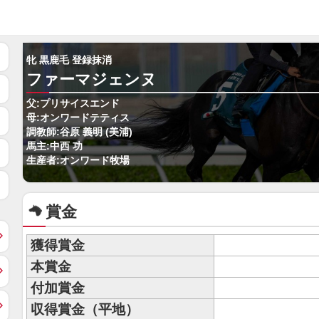
牝 黒鹿毛 登録抹消
ファーマジェンヌ
父:プリサイスエンド
母:オンワードテティス
調教師:谷原 義明 (美浦)
馬主:中西 功
生産者:オンワード牧場
賞金
獲得賞金
本賞金
付加賞金
収得賞金（平地）