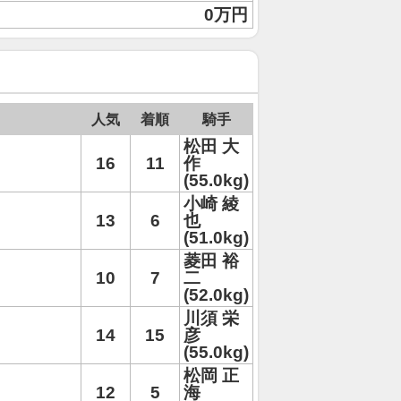
0万円
人気
着順
騎手
松田 大
16
11
作
(55.0kg)
小崎 綾
13
6
也
(51.0kg)
菱田 裕
10
7
二
(52.0kg)
川須 栄
14
15
彦
(55.0kg)
松岡 正
12
5
海