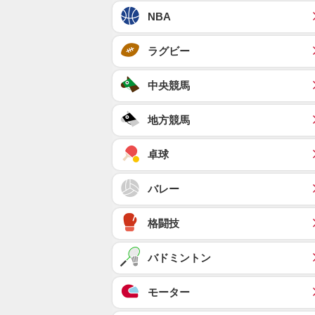
NBA
ラグビー
中央競馬
地方競馬
卓球
バレー
格闘技
バドミントン
モーター