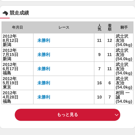
競走成績
人
着
年月日
レース
騎手
気
順
2012年
武士沢
8月12日
未勝利
11
12
友治
新潟
(54.0kg)
2012年
武士沢
7月15日
未勝利
9
11
友治
新潟
(54.0kg)
2012年
武士沢
6月17日
未勝利
7
11
友治
福島
(54.0kg)
2012年
武士沢
5月19日
未勝利
16
6
友治
東京
(54.0kg)
2012年
村田 一
4月28日
未勝利
10
7
誠
福島
(54.0kg)
もっと見る