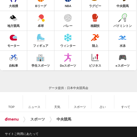
大相撲
Bリーグ
NBA
ラグビー
中央競馬
地方競馬
卓球
バレー
格闘技
バドミントン
モーター
フィギュア
ウィンター
陸上
水泳
自転車
学生スポーツ
Doスポーツ
ビジネス
eスポーツ
データ提供：日本中央競馬会
TOP
ニュース
天気
スポーツ
占い
すべて
スポーツ
中央競馬
サイトご利用にあたって