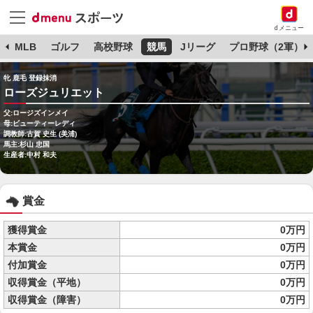
dメニュー
球
MLB
ゴルフ
高校野球
競馬
Jリーグ
プロ野球（2軍）
牝 鹿毛 登録抹消
ローズジュリエット
父:ロージズインメイ
母:ビューティーレディ
調教師:古賀 史生 (美浦)
馬主:杉山 忠国
生産者:中村 和夫
賞金
獲得賞金
0万円
本賞金
0万円
付加賞金
0万円
収得賞金（平地）
0万円
収得賞金（障害）
0万円