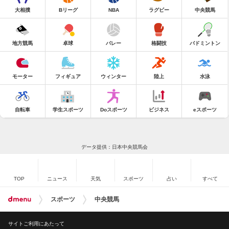
大相撲
Bリーグ
NBA
ラグビー
中央競馬
地方競馬
卓球
バレー
格闘技
バドミントン
モーター
フィギュア
ウィンター
陸上
水泳
自転車
学生スポーツ
Doスポーツ
ビジネス
eスポーツ
データ提供：日本中央競馬会
TOP
ニュース
天気
スポーツ
占い
すべて
スポーツ
中央競馬
サイトご利用にあたって