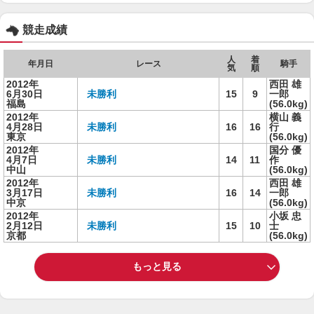
競走成績
人
着
年月日
レース
騎手
気
順
2012年
西田 雄
6月30日
未勝利
15
9
一郎
福島
(56.0kg)
2012年
横山 義
4月28日
未勝利
16
16
行
東京
(56.0kg)
2012年
国分 優
4月7日
未勝利
14
11
作
中山
(56.0kg)
2012年
西田 雄
3月17日
未勝利
16
14
一郎
中京
(56.0kg)
2012年
小坂 忠
2月12日
未勝利
15
10
士
京都
(56.0kg)
もっと見る