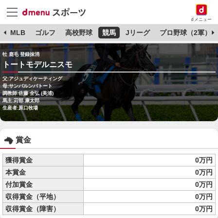
dメニュー
球
MLB
ゴルフ
高校野球
競馬
Jリーグ
プロ野球（2軍）
牡 鹿毛 登録抹消
トートモデルニスモ
父:アジュディケーティング
母:サンバルンバトート
調教師:佐藤 全弘 (美浦)
馬主:苅部 康太郎
生産者:原口牧場
賞金
獲得賞金
0万円
本賞金
0万円
付加賞金
0万円
収得賞金（平地）
0万円
収得賞金（障害）
0万円