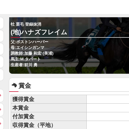
牡 栗毛 登録抹消
(地)ハナズフレイム
父:ボストンハーバー
母:エイシンガンマ
調教師:加藤 和宏 (美浦)
馬主:M.タバート
生産者:前川 勇
賞金
獲得賞金
本賞金
付加賞金
収得賞金（平地）