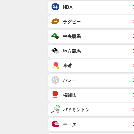
NBA
ラグビー
中央競馬
地方競馬
卓球
バレー
格闘技
バドミントン
モーター