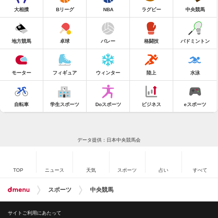
大相撲
Bリーグ
NBA
ラグビー
中央競馬
地方競馬
卓球
バレー
格闘技
バドミントン
モーター
フィギュア
ウィンター
陸上
水泳
自転車
学生スポーツ
Doスポーツ
ビジネス
eスポーツ
データ提供：日本中央競馬会
TOP
ニュース
天気
スポーツ
占い
すべて
スポーツ
中央競馬
サイトご利用にあたって