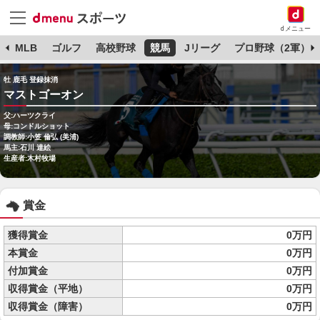
dメニュー
球
MLB
ゴルフ
高校野球
競馬
Jリーグ
プロ野球（2軍）
牡 鹿毛 登録抹消
マストゴーオン
父:ハーツクライ
母:コンドルショット
調教師:小笠 倫弘 (美浦)
馬主:石川 達絵
生産者:木村牧場
賞金
獲得賞金
0万円
本賞金
0万円
付加賞金
0万円
収得賞金（平地）
0万円
収得賞金（障害）
0万円