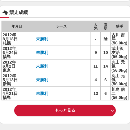
競走成績
人
着
年月日
レース
騎手
気
順
2012年
古川 吉
8月18日
未勝利
-
除
洋
札幌
(56.0kg)
2012年
武士沢
6月24日
未勝利
9
10
友治
福島
(56.0kg)
2012年
丸山 元
6月2日
未勝利
11
14
気
東京
(56.0kg)
2012年
丸山 元
5月13日
未勝利
4
6
気
新潟
(56.0kg)
2012年
川島 信
4月21日
未勝利
13
6
二
福島
(56.0kg)
もっと見る