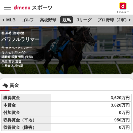
dメニュー
球
MLB
ゴルフ
高校野球
競馬
Jリーグ
プロ野球（2軍）
牝 栗毛 登録抹消
パワフルラリマー
父:サクラバクシンオー
母:ルピナスレイク
調教師:武藤 善則 (美浦)
馬主:友水 達也
生産者:木村牧場
賞金
獲得賞金
3,620万円
本賞金
3,620万円
付加賞金
0万円
収得賞金（平地）
950万円
収得賞金（障害）
0万円