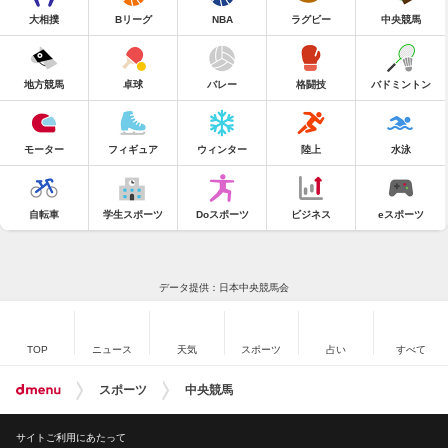
大相撲
Bリーグ
NBA
ラグビー
中央競馬
地方競馬
卓球
バレー
格闘技
バドミントン
モーター
フィギュア
ウィンター
陸上
水泳
自転車
学生スポーツ
Doスポーツ
ビジネス
eスポーツ
データ提供：日本中央競馬会
TOP
ニュース
天気
スポーツ
占い
すべて
スポーツ
中央競馬
サイトご利用にあたって