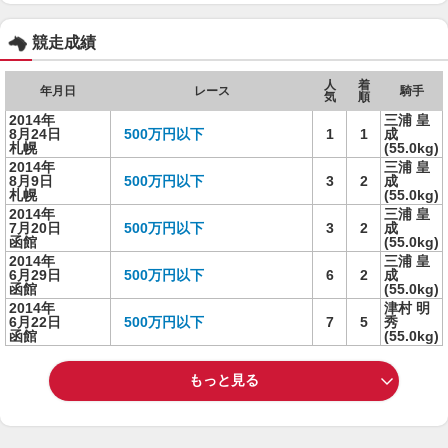
競走成績
人
着
年月日
レース
騎手
気
順
2014年
三浦 皇
8月24日
500万円以下
1
1
成
札幌
(55.0kg)
2014年
三浦 皇
8月9日
500万円以下
3
2
成
札幌
(55.0kg)
2014年
三浦 皇
7月20日
500万円以下
3
2
成
函館
(55.0kg)
2014年
三浦 皇
6月29日
500万円以下
6
2
成
函館
(55.0kg)
2014年
津村 明
6月22日
500万円以下
7
5
秀
函館
(55.0kg)
もっと見る