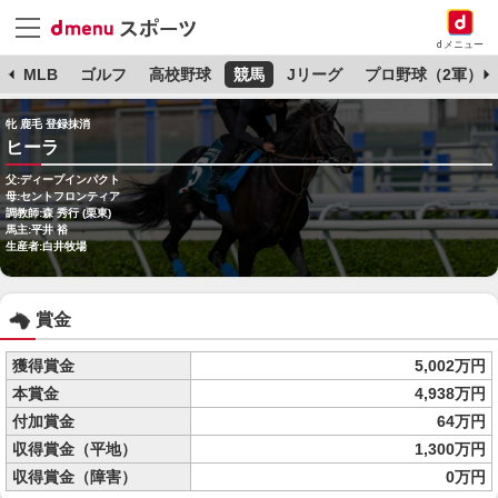
dメニュー
球
MLB
ゴルフ
高校野球
競馬
Jリーグ
プロ野球（2軍）
牝 鹿毛 登録抹消
ヒーラ
父:ディープインパクト
母:セントフロンティア
調教師:森 秀行 (栗東)
馬主:平井 裕
生産者:白井牧場
賞金
獲得賞金
5,002万円
本賞金
4,938万円
付加賞金
64万円
収得賞金（平地）
1,300万円
収得賞金（障害）
0万円