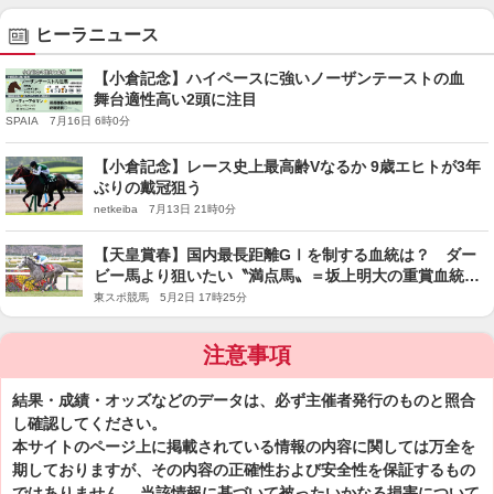
ヒーラニュース
【小倉記念】ハイペースに強いノーザンテーストの血
舞台適性高い2頭に注目
SPAIA 7月16日 6時0分
【小倉記念】レース史上最高齢Vなるか 9歳エヒトが3年
ぶりの戴冠狙う
netkeiba 7月13日 21時0分
【天皇賞春】国内最長距離GⅠを制する血統は？ ダー
ビー馬より狙いたい〝満点馬〟＝坂上明大の重賞血統査
定
東スポ競馬 5月2日 17時25分
注意事項
結果・成績・オッズなどのデータは、必ず主催者発行のものと照合
し確認してください。
本サイトのページ上に掲載されている情報の内容に関しては万全を
期しておりますが、その内容の正確性および安全性を保証するもの
ではありません。 当該情報に基づいて被ったいかなる損害について