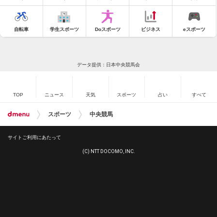
自転車
学生スポーツ
Doスポーツ
ビジネス
eスポーツ
データ提供：日本中央競馬会
TOP
ニュース
天気
スポーツ
占い
すべて
スポーツ
中央競馬
サイトご利用にあたって
(C) NTT DOCOMO, INC.