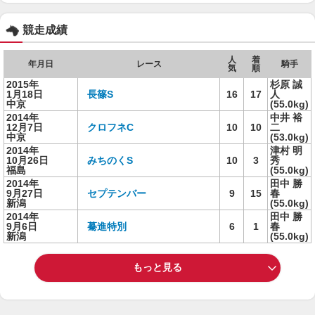
競走成績
人
着
年月日
レース
騎手
気
順
2015年
杉原 誠
1月18日
長篠S
16
17
人
中京
(55.0kg)
2014年
中井 裕
12月7日
クロフネC
10
10
二
中京
(53.0kg)
2014年
津村 明
10月26日
みちのくS
10
3
秀
福島
(55.0kg)
2014年
田中 勝
9月27日
セプテンバー
9
15
春
新潟
(55.0kg)
2014年
田中 勝
9月6日
驀進特別
6
1
春
新潟
(55.0kg)
もっと見る