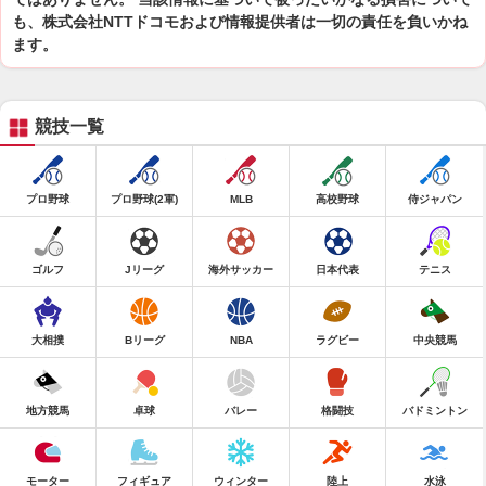
も、株式会社NTTドコモおよび情報提供者は一切の責任を負いかね
ます。
競技一覧
プロ野球
プロ野球(2軍)
MLB
高校野球
侍ジャパン
ゴルフ
Jリーグ
海外サッカー
日本代表
テニス
大相撲
Bリーグ
NBA
ラグビー
中央競馬
地方競馬
卓球
バレー
格闘技
バドミントン
モーター
フィギュア
ウィンター
陸上
水泳