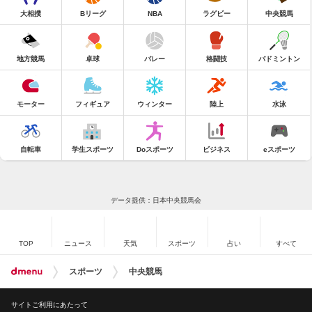
大相撲
Bリーグ
NBA
ラグビー
中央競馬
地方競馬
卓球
バレー
格闘技
バドミントン
モーター
フィギュア
ウィンター
陸上
水泳
自転車
学生スポーツ
Doスポーツ
ビジネス
eスポーツ
データ提供：日本中央競馬会
TOP
ニュース
天気
スポーツ
占い
すべて
スポーツ
中央競馬
サイトご利用にあたって