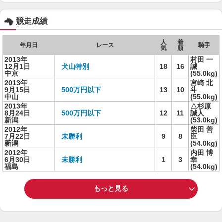
競走成績
人
着
年月日
レース
騎手
気
順
2013年
村田 一
12月1日
犬山特別
18
16
誠
中京
(55.0kg)
2013年
宮崎 北
9月15日
500万円以下
13
10
斗
中山
(55.0kg)
2013年
△杉原
8月24日
500万円以下
12
11
誠人
新潟
(53.0kg)
2012年
柴田 善
7月22日
未勝利
9
8
臣
新潟
(54.0kg)
2012年
内田 博
6月30日
未勝利
1
3
幸
福島
(54.0kg)
もっと見る