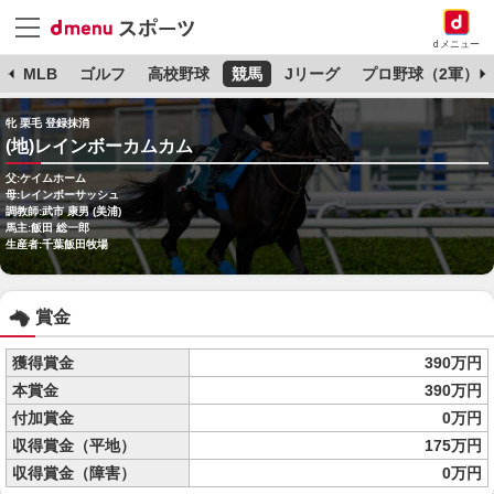
dメニュー
球
MLB
ゴルフ
高校野球
競馬
Jリーグ
プロ野球（2軍）
牝 栗毛 登録抹消
(地)レインボーカムカム
父:ケイムホーム
母:レインボーサッシュ
調教師:武市 康男 (美浦)
馬主:飯田 総一郎
生産者:千葉飯田牧場
賞金
獲得賞金
390万円
本賞金
390万円
付加賞金
0万円
収得賞金（平地）
175万円
収得賞金（障害）
0万円