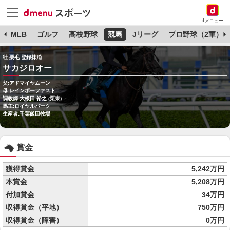
dメニュー
球
MLB
ゴルフ
高校野球
競馬
Jリーグ
プロ野球（2軍）
牡 栗毛 登録抹消
サカジロオー
父:アドマイヤムーン
母:レインボーファスト
調教師:大根田 裕之 (栗東)
馬主:ロイヤルパーク
生産者:千葉飯田牧場
賞金
獲得賞金
5,242万円
本賞金
5,208万円
付加賞金
34万円
収得賞金（平地）
750万円
収得賞金（障害）
0万円