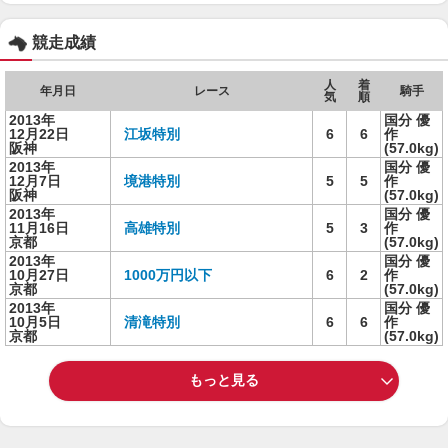
競走成績
人
着
年月日
レース
騎手
気
順
2013年
国分 優
12月22日
江坂特別
6
6
作
阪神
(57.0kg)
2013年
国分 優
12月7日
境港特別
5
5
作
阪神
(57.0kg)
2013年
国分 優
11月16日
高雄特別
5
3
作
京都
(57.0kg)
2013年
国分 優
10月27日
1000万円以下
6
2
作
京都
(57.0kg)
2013年
国分 優
10月5日
清滝特別
6
6
作
京都
(57.0kg)
もっと見る