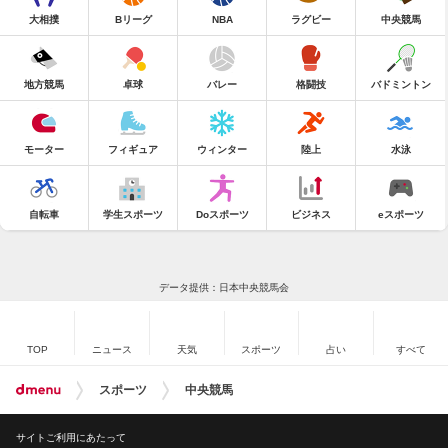
大相撲
Bリーグ
NBA
ラグビー
中央競馬
地方競馬
卓球
バレー
格闘技
バドミントン
モーター
フィギュア
ウィンター
陸上
水泳
自転車
学生スポーツ
Doスポーツ
ビジネス
eスポーツ
データ提供：日本中央競馬会
TOP
ニュース
天気
スポーツ
占い
すべて
スポーツ
中央競馬
サイトご利用にあたって