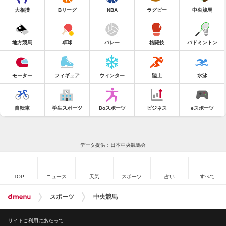
大相撲
Bリーグ
NBA
ラグビー
中央競馬
地方競馬
卓球
バレー
格闘技
バドミントン
モーター
フィギュア
ウィンター
陸上
水泳
自転車
学生スポーツ
Doスポーツ
ビジネス
eスポーツ
データ提供：日本中央競馬会
TOP
ニュース
天気
スポーツ
占い
すべて
スポーツ
中央競馬
サイトご利用にあたって