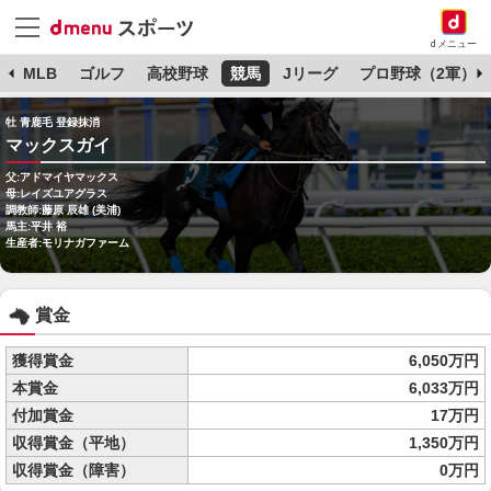
dメニュー
球
MLB
ゴルフ
高校野球
競馬
Jリーグ
プロ野球（2軍）
牡 青鹿毛 登録抹消
マックスガイ
父:アドマイヤマックス
母:レイズユアグラス
調教師:藤原 辰雄 (美浦)
馬主:平井 裕
生産者:モリナガファーム
賞金
獲得賞金
6,050万円
本賞金
6,033万円
付加賞金
17万円
収得賞金（平地）
1,350万円
収得賞金（障害）
0万円