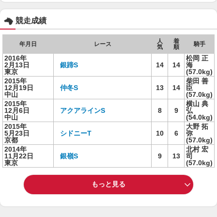
競走成績
人
着
年月日
レース
騎手
気
順
2016年
松岡 正
2月13日
銀蹄S
14
14
海
東京
(57.0kg)
2015年
柴田 善
12月19日
仲冬S
13
14
臣
中山
(57.0kg)
2015年
横山 典
12月6日
アクアラインS
8
9
弘
中山
(54.0kg)
2015年
大野 拓
5月23日
シドニーT
10
6
弥
京都
(57.0kg)
2014年
北村 宏
11月22日
銀嶺S
9
13
司
東京
(57.0kg)
もっと見る