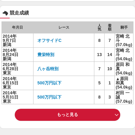
競走成績
人
着
年月日
レース
騎手
気
順
2014年
宮崎 北
9月7日
オフサイドC
8
7
斗
新潟
(57.0kg)
2014年
宮崎 北
8月24日
豊栄特別
13
14
斗
新潟
(54.0kg)
2014年
原田 和
6月28日
八ヶ岳特別
7
10
真
東京
(54.0kg)
2014年
▲原田
6月15日
500万円以下
5
1
和真
東京
(54.0kg)
2014年
村田 一
5月31日
500万円以下
8
3
誠
東京
(57.0kg)
もっと見る