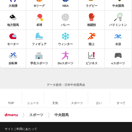
大相撲
Bリーグ
NBA
ラグビー
中央競馬
地方競馬
卓球
バレー
格闘技
バドミントン
モーター
フィギュア
ウィンター
陸上
水泳
自転車
学生スポーツ
Doスポーツ
ビジネス
eスポーツ
データ提供：日本中央競馬会
TOP
ニュース
天気
スポーツ
占い
すべて
スポーツ
中央競馬
サイトご利用にあたって