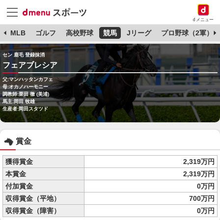
dメニュー
球
MLB
ゴルフ
高校野球
競馬
Jリーグ
プロ野球（2軍）
セン 鹿毛 登録抹消
フェアブレシア
父:マンハッタンカフェ
母:オカノハーモニー
調教師:栗田 徹 (美浦)
馬主:岡田 牧雄
生産者:岡田スタツド
賞金
獲得賞金
2,319万円
本賞金
2,319万円
付加賞金
0万円
収得賞金（平地）
700万円
収得賞金（障害）
0万円