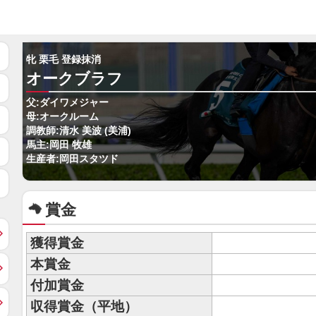
牝 栗毛 登録抹消
オークブラフ
父:ダイワメジャー
母:オークルーム
調教師:清水 美波 (美浦)
馬主:岡田 牧雄
生産者:岡田スタツド
賞金
獲得賞金
本賞金
付加賞金
収得賞金（平地）