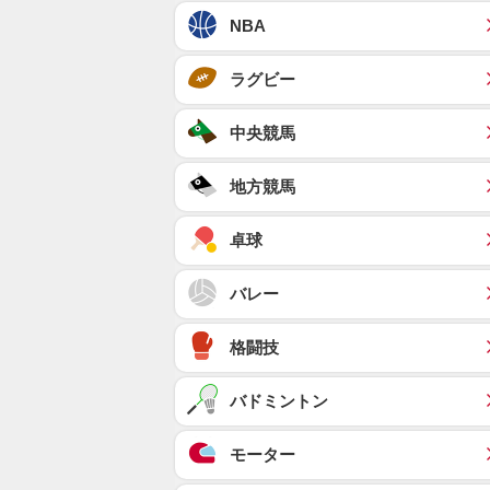
NBA
ラグビー
中央競馬
地方競馬
卓球
バレー
格闘技
バドミントン
モーター