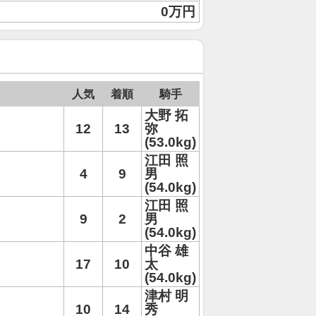
0万円
人気
着順
騎手
大野 拓
12
13
弥
(53.0kg)
江田 照
4
9
男
(54.0kg)
江田 照
9
2
男
(54.0kg)
中谷 雄
17
10
太
(54.0kg)
津村 明
10
14
秀