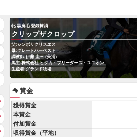
牝 黒鹿毛 登録抹消
クリップザクロップ
父:シンボリクリスエス
母:グレートハーベスト
調教師:伊藤 圭三 (美浦)
馬主:株式会社 ヒダカ・ブリーダーズ・ユニオン
生産者:グランド牧場
賞金
獲得賞金
本賞金
付加賞金
収得賞金（平地）