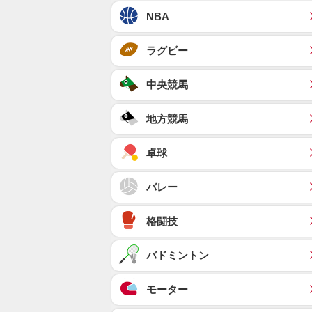
NBA
ラグビー
中央競馬
地方競馬
卓球
バレー
格闘技
バドミントン
モーター