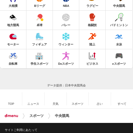
大相撲
Bリーグ
NBA
ラグビー
中央競馬
地方競馬
卓球
バレー
格闘技
バドミントン
モーター
フィギュア
ウィンター
陸上
水泳
自転車
学生スポーツ
Doスポーツ
ビジネス
eスポーツ
データ提供：日本中央競馬会
TOP
ニュース
天気
スポーツ
占い
すべて
スポーツ
中央競馬
サイトご利用にあたって