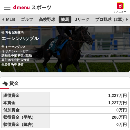
dメニュー
球
MLB
ゴルフ
高校野球
競馬
Jリーグ
プロ野球（2軍）
牡 青毛 登録抹消
エーシンハッブル
父:トーセンダンス
母:サクラハートピア
調教師:中尾 秀正 (栗東)
馬主:株式会社 栄進堂
生産者:鳥谷 勝彦
賞金
獲得賞金
1,227万円
本賞金
1,227万円
付加賞金
0万円
収得賞金（平地）
200万円
収得賞金（障害）
0万円