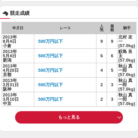
競走成績
人
着
年月日
レース
騎手
気
順
2013年
北村 友
8月4日
500万円以下
9
9
一
小倉
(57.0kg)
2013年
鮫島 良
5月4日
500万円以下
6
6
太
新潟
(57.0kg)
2013年
秋山 真
4月20日
500万円以下
4
5
一郎
京都
(57.0kg)
2013年
秋山 真
3月31日
500万円以下
2
3
一郎
阪神
(57.0kg)
2013年
秋山 真
3月10日
500万円以下
2
3
一郎
中京
(57.0kg)
もっと見る