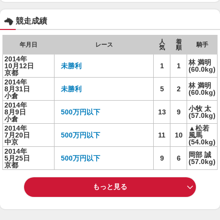
競走成績
人
着
年月日
レース
騎手
気
順
2014年
林 満明
10月12日
未勝利
1
1
(60.0kg)
京都
2014年
林 満明
8月31日
未勝利
5
2
(60.0kg)
小倉
2014年
小牧 太
8月9日
500万円以下
13
9
(57.0kg)
小倉
2014年
▲松若
7月20日
500万円以下
11
10
風馬
中京
(54.0kg)
2014年
岡部 誠
5月25日
500万円以下
9
6
(57.0kg)
京都
もっと見る