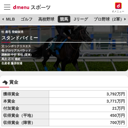
dメニュー
球
MLB
ゴルフ
高校野球
競馬
Jリーグ
プロ野球（2軍）
牡 鹿毛 登録抹消
スタンドバイミー
父:シンボリクリスエス
母:グロリアスバラッド
調教師:中竹 和也 (栗東)
馬主:石川 達絵
生産者:藤原牧場
賞金
獲得賞金
3,792万円
本賞金
3,771万円
付加賞金
21万円
収得賞金（平地）
450万円
収得賞金（障害）
700万円