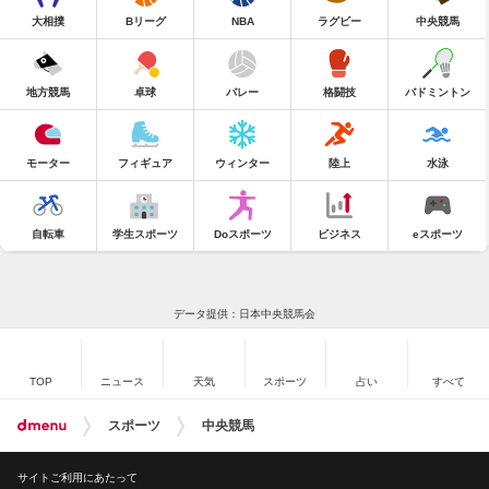
大相撲
Bリーグ
NBA
ラグビー
中央競馬
地方競馬
卓球
バレー
格闘技
バドミントン
モーター
フィギュア
ウィンター
陸上
水泳
自転車
学生スポーツ
Doスポーツ
ビジネス
eスポーツ
データ提供：日本中央競馬会
TOP
ニュース
天気
スポーツ
占い
すべて
スポーツ
中央競馬
サイトご利用にあたって