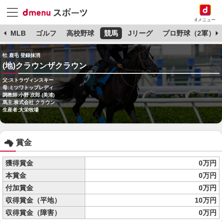
dメニュー
球
MLB
ゴルフ
高校野球
競馬
Jリーグ
プロ野球（2軍）
牡 鹿毛 登録抹消
(地)クラウンザクラウン
父:ストラヴィンスキー
母:ミツワトップレディ
調教師:小野 次郎 (美浦)
馬主:株式会社 クラウン
生産者:大栄牧場
賞金
獲得賞金
0万円
本賞金
0万円
付加賞金
0万円
収得賞金（平地）
10万円
収得賞金（障害）
0万円