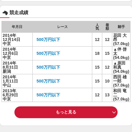
競走成績
人
着
年月日
レース
騎手
気
順
2014年
花田 大
12月14日
500万円以下
12
12
昂
中京
(57.0kg)
2014年
▲伴 啓
12月6日
500万円以下
18
15
太
中京
(54.0kg)
2014年
▲原田
8月31日
500万円以下
15
12
和真
新潟
(54.0kg)
2014年
西田 雄
1月11日
500万円以下
15
10
一郎
中山
(57.0kg)
2013年
和田 竜
6月29日
500万円以下
12
13
二
中京
(57.0kg)
もっと見る