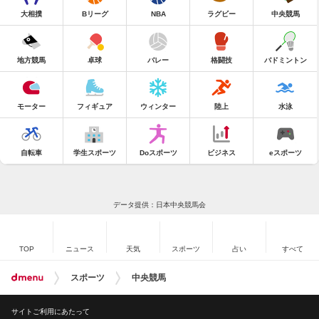
大相撲
Bリーグ
NBA
ラグビー
中央競馬
地方競馬
卓球
バレー
格闘技
バドミントン
モーター
フィギュア
ウィンター
陸上
水泳
自転車
学生スポーツ
Doスポーツ
ビジネス
eスポーツ
データ提供：日本中央競馬会
TOP
ニュース
天気
スポーツ
占い
すべて
スポーツ
中央競馬
サイトご利用にあたって