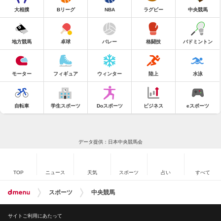
大相撲
Bリーグ
NBA
ラグビー
中央競馬
地方競馬
卓球
バレー
格闘技
バドミントン
モーター
フィギュア
ウィンター
陸上
水泳
自転車
学生スポーツ
Doスポーツ
ビジネス
eスポーツ
データ提供：日本中央競馬会
TOP
ニュース
天気
スポーツ
占い
すべて
スポーツ
中央競馬
サイトご利用にあたって