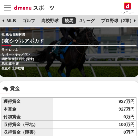
dメニュー
球
MLB
ゴルフ
高校野球
競馬
Jリーグ
プロ野球（2軍）
牡 鹿毛 登録抹消
(地)シゲルアボカド
父:クロフネ
母:オートキャメロン
調教師:服部 利之 (栗東)
馬主:森中 蕃
生産者:土井牧場
賞金
獲得賞金
927万円
本賞金
927万円
付加賞金
0万円
収得賞金（平地）
100万円
収得賞金（障害）
0万円