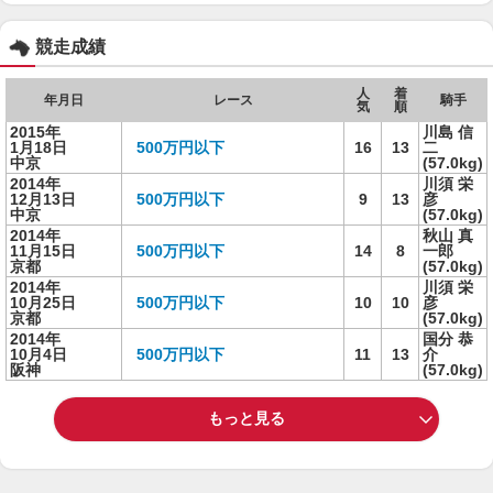
競走成績
人
着
年月日
レース
騎手
気
順
2015年
川島 信
1月18日
500万円以下
16
13
二
中京
(57.0kg)
2014年
川須 栄
12月13日
500万円以下
9
13
彦
中京
(57.0kg)
2014年
秋山 真
11月15日
500万円以下
14
8
一郎
京都
(57.0kg)
2014年
川須 栄
10月25日
500万円以下
10
10
彦
京都
(57.0kg)
2014年
国分 恭
10月4日
500万円以下
11
13
介
阪神
(57.0kg)
もっと見る