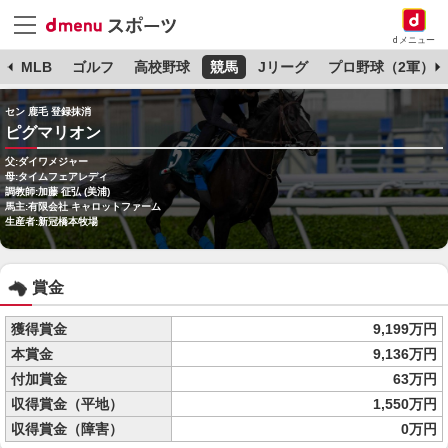
dメニュー
球
MLB
ゴルフ
高校野球
競馬
Jリーグ
プロ野球（2軍）
セン 鹿毛 登録抹消
ピグマリオン
父:ダイワメジャー
母:タイムフェアレディ
調教師:加藤 征弘 (美浦)
馬主:有限会社 キャロットファーム
生産者:新冠橋本牧場
賞金
獲得賞金
9,199万円
本賞金
9,136万円
付加賞金
63万円
収得賞金（平地）
1,550万円
収得賞金（障害）
0万円