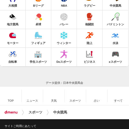
大相撲
Bリーグ
NBA
ラグビー
中央競馬
地方競馬
卓球
バレー
格闘技
バドミントン
モーター
フィギュア
ウィンター
陸上
水泳
自転車
学生スポーツ
Doスポーツ
ビジネス
eスポーツ
データ提供：日本中央競馬会
TOP
ニュース
天気
スポーツ
占い
すべて
スポーツ
中央競馬
サイトご利用にあたって