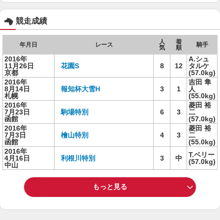
競走成績
人
着
年月日
レース
騎手
気
順
2016年
A.シュ
11月26日
花園S
8
12
タルケ
京都
(57.0kg)
2016年
吉田 隼
8月14日
報知杯大雪H
3
1
人
札幌
(55.0kg)
2016年
菱田 裕
7月23日
駒場特別
6
3
二
函館
(57.0kg)
2016年
菱田 裕
7月3日
檜山特別
4
3
二
函館
(55.0kg)
2016年
T.ベリー
4月16日
利根川特別
3
中
(57.0kg)
中山
もっと見る