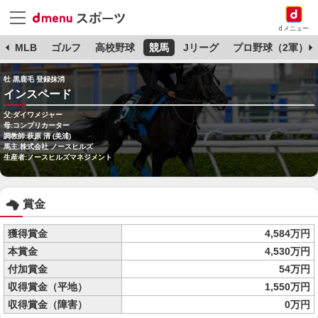
dメニュー
球
MLB
ゴルフ
高校野球
競馬
Jリーグ
プロ野球（2軍）
牡 黒鹿毛 登録抹消
インスペード
父:ダイワメジャー
母:コンプリカーター
調教師:萩原 清 (美浦)
馬主:株式会社 ノースヒルズ
生産者:ノースヒルズマネジメント
賞金
獲得賞金
4,584万円
本賞金
4,530万円
付加賞金
54万円
収得賞金（平地）
1,550万円
収得賞金（障害）
0万円