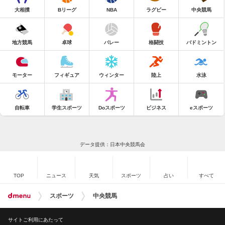
大相撲
Bリーグ
NBA
ラグビー
中央競馬
地方競馬
卓球
バレー
格闘技
バドミントン
モーター
フィギュア
ウィンター
陸上
水泳
自転車
学生スポーツ
Doスポーツ
ビジネス
eスポーツ
データ提供：日本中央競馬会
TOP
ニュース
天気
スポーツ
占い
すべて
スポーツ
中央競馬
サイトご利用にあたって