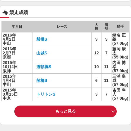
競走成績
人
着
年月日
レース
騎手
気
順
2016年
蛯名 正
4月2日
船橋S
9
9
義
中山
(57.0kg)
2016年
藤岡 康
2月7日
山城S
12
7
太
京都
(55.0kg)
2015年
内田 博
10月4日
道頓堀S
10
11
幸
阪神
(57.0kg)
2015年
三浦 皇
4月4日
船橋S
6
11
成
中山
(57.0kg)
2015年
吉田 隼
3月15日
トリトンS
3
7
人
中京
(57.0kg)
もっと見る