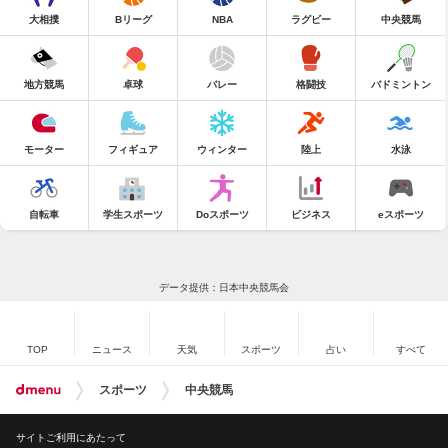
大相撲
Bリーグ
NBA
ラグビー
中央競馬
地方競馬
卓球
バレー
格闘技
バドミントン
モーター
フィギュア
ウィンター
陸上
水泳
自転車
学生スポーツ
Doスポーツ
ビジネス
eスポーツ
データ提供：日本中央競馬会
TOP
ニュース
天気
スポーツ
占い
すべて
スポーツ
中央競馬
サイトご利用にあたって