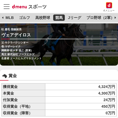
dメニュー
球
MLB
ゴルフ
高校野球
競馬
Jリーグ
プロ野球（2軍）
牡 鹿毛 登録抹消
ヴェアデイロス
父:サクラバクシンオー
母:マザーレイク
調教師:佐々木 晶三 (栗東)
馬主:株式会社 ノースヒルズ
生産者:ノースヒルズマネジメント
賞金
獲得賞金
4,324万円
本賞金
4,300万円
付加賞金
24万円
収得賞金（平地）
450万円
収得賞金（障害）
0万円