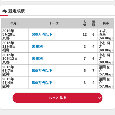
競走成績
人
着
年月日
レース
騎手
気
順
2016年
▲坂井
5月28日
500万円以下
12
6
瑠星
京都
(54.0kg)
2015年
中村 将
11月8日
未勝利
2
4
之
福島
(60.0kg)
2015年
中村 将
10月12日
未勝利
7
6
之
京都
(60.0kg)
2015年
藤岡 佑
6月7日
500万円以下
5
7
介
阪神
(57.0kg)
2015年
藤岡 佑
4月4日
500万円以下
3
4
介
阪神
(57.0kg)
もっと見る