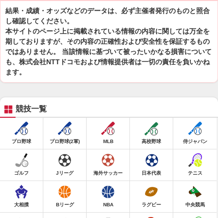
結果・成績・オッズなどのデータは、必ず主催者発行のものと照合
し確認してください。
本サイトのページ上に掲載されている情報の内容に関しては万全を
期しておりますが、その内容の正確性および安全性を保証するもの
ではありません。 当該情報に基づいて被ったいかなる損害について
も、株式会社NTTドコモおよび情報提供者は一切の責任を負いかね
ます。
競技一覧
プロ野球
プロ野球(2軍)
MLB
高校野球
侍ジャパン
ゴルフ
Jリーグ
海外サッカー
日本代表
テニス
大相撲
Bリーグ
NBA
ラグビー
中央競馬