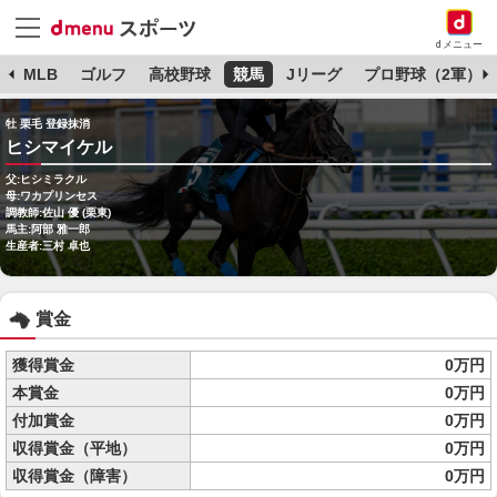
dメニュー
球
MLB
ゴルフ
高校野球
競馬
Jリーグ
プロ野球（2軍）
牡 栗毛 登録抹消
ヒシマイケル
父:ヒシミラクル
母:ワカプリンセス
調教師:佐山 優 (栗東)
馬主:阿部 雅一郎
生産者:三村 卓也
賞金
獲得賞金
0万円
本賞金
0万円
付加賞金
0万円
収得賞金（平地）
0万円
収得賞金（障害）
0万円