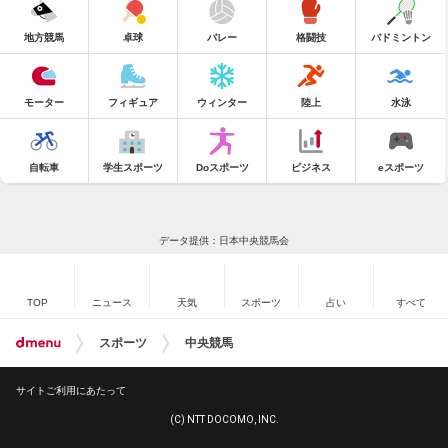
地方競馬
卓球
バレー
格闘技
バドミントン
モーター
フィギュア
ウィンター
陸上
水泳
自転車
学生スポーツ
Doスポーツ
ビジネス
eスポーツ
データ提供：日本中央競馬会
TOP
ニュース
天気
スポーツ
占い
すべて
スポーツ
中央競馬
サイトご利用にあたって
(C) NTT DOCOMO, INC.