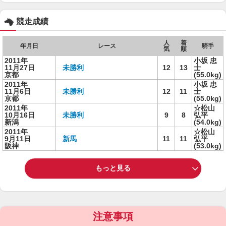
競走成績
人
着
年月日
レース
騎手
気
順
2011年
小坂 忠
11月27日
未勝利
12
13
士
京都
(55.0kg)
2011年
小坂 忠
11月6日
未勝利
12
11
士
京都
(55.0kg)
2011年
☆松山
10月16日
未勝利
9
8
弘平
新潟
(54.0kg)
2011年
☆松山
9月11日
新馬
11
11
弘平
阪神
(53.0kg)
もっと見る
注意事項