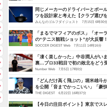
同じメーカーのドライバーとボール
ツを設計家と考えた【クラブ選び
みんなのゴルフダイジェスト 7月15日 6時30
「まるでマフィアのボス」「オー
の“テニス観戦ショット”が大反響
界に進出すべき」【W杯】
SOCCER DIGEST Web 7月11日 14時16分
「凄く楽しかった」中谷潤人がい
裏…プロ33戦目で初の敗北をどう
気持ちなんです」
Number Web 7月5日 17時0分
「どんだけ高く飛ぶの」堀米雄斗が
を公開「音までかっこいい」「豪
采
THE DIGEST 6月22日 16時37分
【今日の注目ポイント】東京でスレ