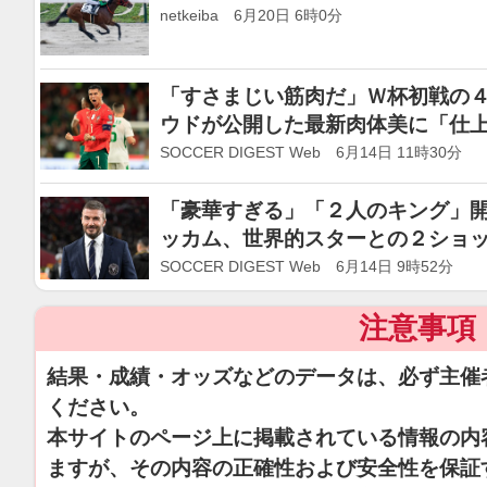
netkeiba 6月20日 6時0分
「すさまじい筋肉だ」Ｗ杯初戦の
ウドが公開した最新肉体美に「仕
などの声
SOCCER DIGEST Web 6月14日 11時30分
「豪華すぎる」「２人のキング」
ッカム、世界的スターとの２ショ
ール」【W杯】
SOCCER DIGEST Web 6月14日 9時52分
注意事項
結果・成績・オッズなどのデータは、必ず主催
ください。
本サイトのページ上に掲載されている情報の内
ますが、その内容の正確性および安全性を保証