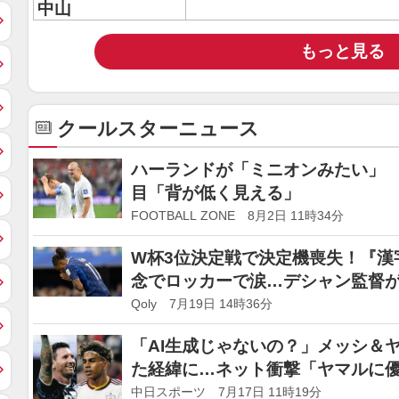
中山
もっと見る
クールスターニュース
ハーランドが「ミニオンみたい」 
目「背が低く見える」
FOOTBALL ZONE 8月2日 11時34分
W杯3位決定戦で決定機喪失！『漢
念でロッカーで涙…デシャン監督
Qoly 7月19日 14時36分
「AI生成じゃないの？」メッシ＆ヤ
た経緯に…ネット衝撃「ヤマルに
ゃんを…」
中日スポーツ 7月17日 11時19分