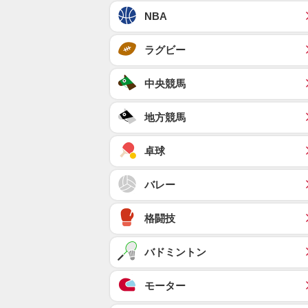
NBA
ラグビー
中央競馬
地方競馬
卓球
バレー
格闘技
バドミントン
モーター