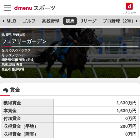
dメニュー
球
MLB
ゴルフ
高校野球
競馬
Jリーグ
プロ野球（2軍）
牝 鹿毛 登録抹消
フェアリーガーデン
父:サウスヴィグラス
母:シズノサンデー
調教師:武藤 善則 (美浦)
馬主:田頭 勇貴
生産者:飯原牧場
賞金
獲得賞金
1,630万円
本賞金
1,630万円
付加賞金
0万円
収得賞金（平地）
200万円
収得賞金（障害）
0万円