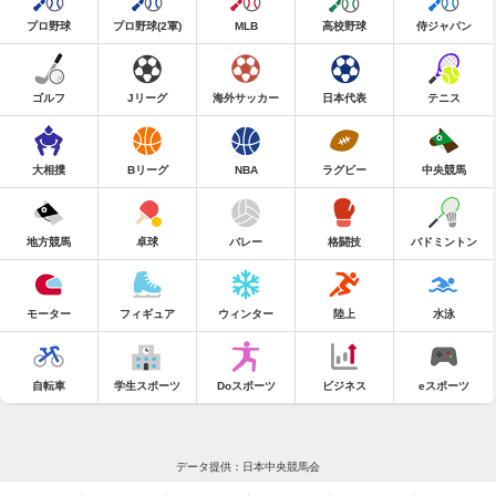
プロ野球
プロ野球(2軍)
MLB
高校野球
侍ジャパン
ゴルフ
Jリーグ
海外サッカー
日本代表
テニス
大相撲
Bリーグ
NBA
ラグビー
中央競馬
地方競馬
卓球
バレー
格闘技
バドミントン
モーター
フィギュア
ウィンター
陸上
水泳
自転車
学生スポーツ
Doスポーツ
ビジネス
eスポーツ
データ提供：日本中央競馬会