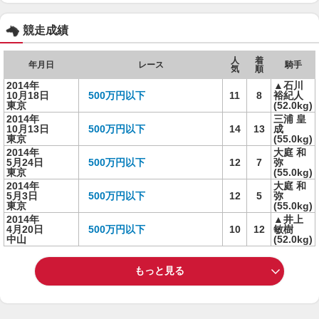
競走成績
人
着
年月日
レース
騎手
気
順
2014年
▲石川
10月18日
500万円以下
11
8
裕紀人
東京
(52.0kg)
2014年
三浦 皇
10月13日
500万円以下
14
13
成
東京
(55.0kg)
2014年
大庭 和
5月24日
500万円以下
12
7
弥
東京
(55.0kg)
2014年
大庭 和
5月3日
500万円以下
12
5
弥
東京
(55.0kg)
2014年
▲井上
4月20日
500万円以下
10
12
敏樹
中山
(52.0kg)
もっと見る