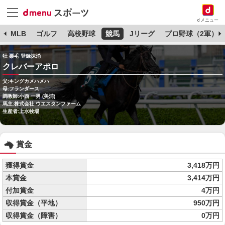
dメニュー
球
MLB
ゴルフ
高校野球
競馬
Jリーグ
プロ野球（2軍）
牡 栗毛 登録抹消
クレバーアポロ
父:キングカメハメハ
母:フランダース
調教師:小西 一男 (美浦)
馬主:株式会社 ウエスタンファーム
生産者:上水牧場
賞金
獲得賞金
3,418万円
本賞金
3,414万円
付加賞金
4万円
収得賞金（平地）
950万円
収得賞金（障害）
0万円