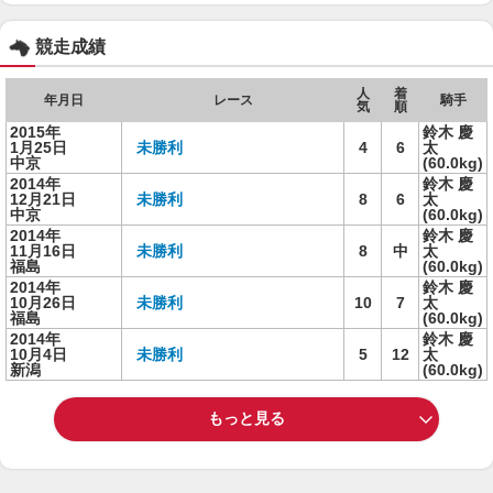
競走成績
人
着
年月日
レース
騎手
気
順
2015年
鈴木 慶
1月25日
未勝利
4
6
太
中京
(60.0kg)
2014年
鈴木 慶
12月21日
未勝利
8
6
太
中京
(60.0kg)
2014年
鈴木 慶
11月16日
未勝利
8
中
太
福島
(60.0kg)
2014年
鈴木 慶
10月26日
未勝利
10
7
太
福島
(60.0kg)
2014年
鈴木 慶
10月4日
未勝利
5
12
太
新潟
(60.0kg)
もっと見る