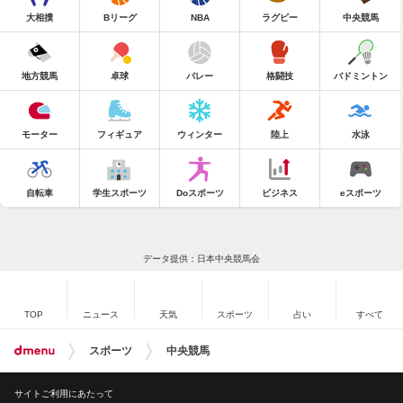
大相撲
Bリーグ
NBA
ラグビー
中央競馬
地方競馬
卓球
バレー
格闘技
バドミントン
モーター
フィギュア
ウィンター
陸上
水泳
自転車
学生スポーツ
Doスポーツ
ビジネス
eスポーツ
データ提供：日本中央競馬会
TOP
ニュース
天気
スポーツ
占い
すべて
スポーツ
中央競馬
サイトご利用にあたって