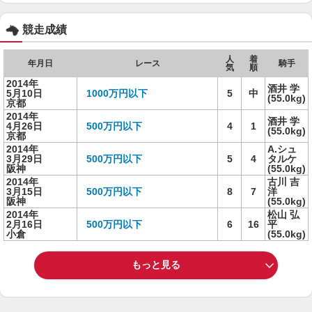
競走成績
人
着
年月日
レース
騎手
気
順
2014年
酒井 学
5月10日
1000万円以下
5
中
(55.0kg)
京都
2014年
酒井 学
4月26日
500万円以下
4
1
(55.0kg)
京都
2014年
A.シュ
3月29日
500万円以下
5
4
タルケ
阪神
(55.0kg)
2014年
古川 吉
3月15日
500万円以下
8
7
洋
阪神
(55.0kg)
2014年
松山 弘
2月16日
500万円以下
6
16
平
小倉
(55.0kg)
もっと見る