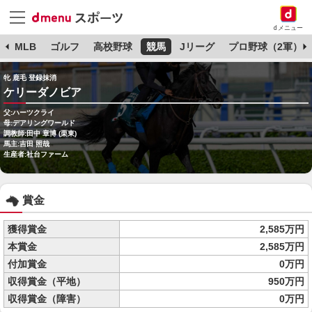
dメニュー
球
MLB
ゴルフ
高校野球
競馬
Jリーグ
プロ野球（2軍）
牝 鹿毛 登録抹消
ケリーダノビア
父:ハーツクライ
母:デアリングワールド
調教師:田中 章博 (栗東)
馬主:吉田 照哉
生産者:社台ファーム
賞金
獲得賞金
2,585万円
本賞金
2,585万円
付加賞金
0万円
収得賞金（平地）
950万円
収得賞金（障害）
0万円