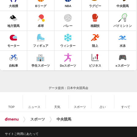
大相撲
Bリーグ
NBA
ラグビー
中央競馬
地方競馬
卓球
バレー
格闘技
バドミントン
モーター
フィギュア
ウィンター
陸上
水泳
自転車
学生スポーツ
Doスポーツ
ビジネス
eスポーツ
データ提供：日本中央競馬会
TOP
ニュース
天気
スポーツ
占い
すべて
スポーツ
中央競馬
サイトご利用にあたって