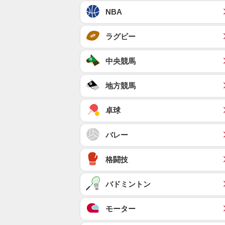
NBA
ラグビー
中央競馬
地方競馬
卓球
バレー
格闘技
バドミントン
モーター