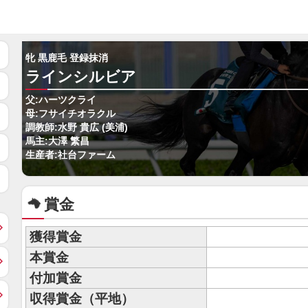
牝 黒鹿毛 登録抹消
ラインシルビア
父:ハーツクライ
母:フサイチオラクル
調教師:水野 貴広 (美浦)
馬主:大澤 繁昌
生産者:社台ファーム
賞金
獲得賞金
本賞金
付加賞金
収得賞金（平地）