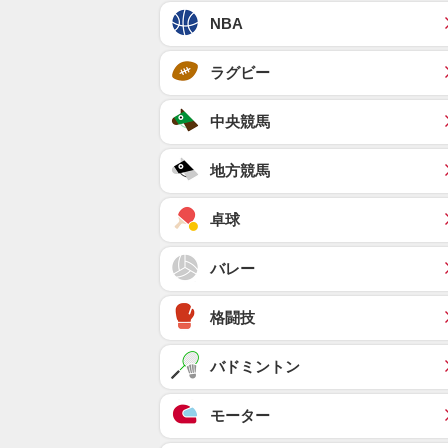
NBA
ラグビー
中央競馬
地方競馬
卓球
バレー
格闘技
バドミントン
モーター