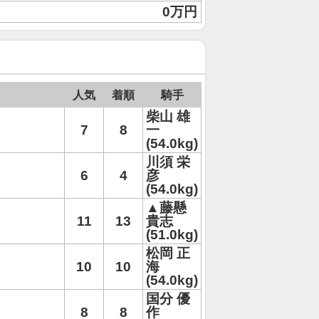
0万円
人気
着順
騎手
柴山 雄
7
8
一
(54.0kg)
川須 栄
6
4
彦
(54.0kg)
▲藤懸
11
13
貴志
(51.0kg)
松岡 正
10
10
海
(54.0kg)
国分 優
8
8
作