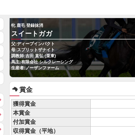
牝 鹿毛 登録抹消
スイートガガ
父:ディープインパクト
母:スプリットザナイト
調教師:吉田 直弘 (栗東)
馬主:有限会社 シルクレーシング
生産者:ノーザンファーム
賞金
獲得賞金
本賞金
付加賞金
収得賞金（平地）