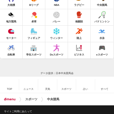
大相撲
Bリーグ
NBA
ラグビー
中央競馬
地方競馬
卓球
バレー
格闘技
バドミントン
モーター
フィギュア
ウィンター
陸上
水泳
自転車
学生スポーツ
Doスポーツ
ビジネス
eスポーツ
データ提供：日本中央競馬会
TOP
ニュース
天気
スポーツ
占い
すべて
スポーツ
中央競馬
サイトご利用にあたって