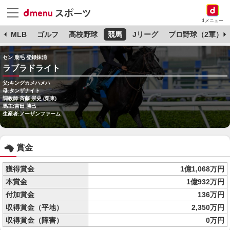
dメニュー
球
MLB
ゴルフ
高校野球
競馬
Jリーグ
プロ野球（2軍）
セン 鹿毛 登録抹消
ラブラドライト
父:キングカメハメハ
母:タンザナイト
調教師:斉藤 崇史 (栗東)
馬主:吉田 勝己
生産者:ノーザンファーム
賞金
獲得賞金
1億1,068万円
本賞金
1億932万円
付加賞金
136万円
収得賞金（平地）
2,350万円
収得賞金（障害）
0万円