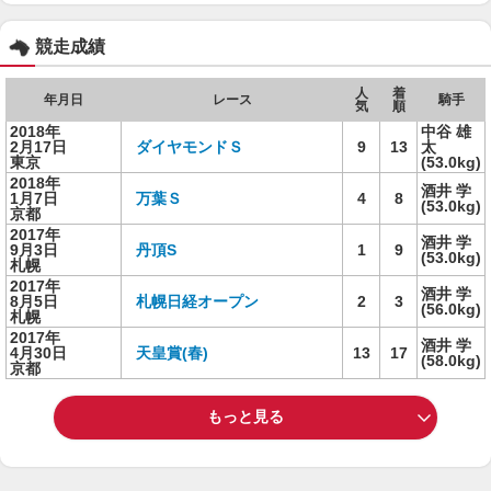
競走成績
人
着
年月日
レース
騎手
気
順
2018年
中谷 雄
2月17日
ダイヤモンドＳ
9
13
太
東京
(53.0kg)
2018年
酒井 学
1月7日
万葉Ｓ
4
8
(53.0kg)
京都
2017年
酒井 学
9月3日
丹頂S
1
9
(53.0kg)
札幌
2017年
酒井 学
8月5日
札幌日経オープン
2
3
(56.0kg)
札幌
2017年
酒井 学
4月30日
天皇賞(春)
13
17
(58.0kg)
京都
もっと見る