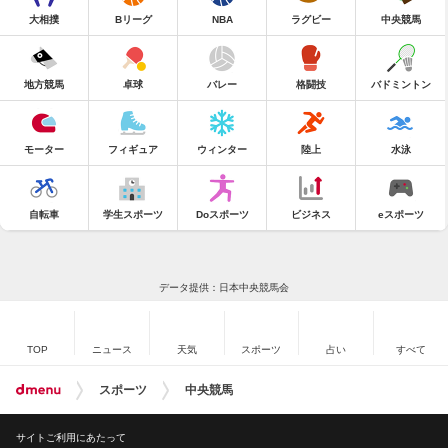
大相撲
Bリーグ
NBA
ラグビー
中央競馬
地方競馬
卓球
バレー
格闘技
バドミントン
モーター
フィギュア
ウィンター
陸上
水泳
自転車
学生スポーツ
Doスポーツ
ビジネス
eスポーツ
データ提供：日本中央競馬会
TOP
ニュース
天気
スポーツ
占い
すべて
スポーツ
中央競馬
サイトご利用にあたって