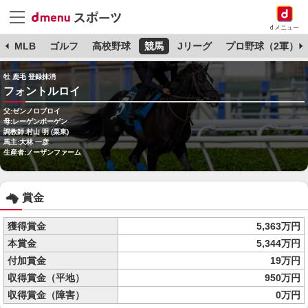
dメニュー
球
MLB
ゴルフ
高校野球
競馬
Jリーグ
プロ野球（2軍）
牡 鹿毛 登録抹消
フォントルロイ
父:ゼンノロブロイ
母:レーゲンボーゲン
調教師:村山 明 (栗東)
馬主:大林 一彦
生産者:ノーザンファーム
賞金
獲得賞金
5,363万円
本賞金
5,344万円
付加賞金
19万円
収得賞金（平地）
950万円
収得賞金（障害）
0万円