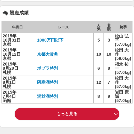
競走成績
人
着
年月日
レース
騎手
気
順
2015年
松山 弘
10月31日
1000万円以下
5
3
平
京都
(57.0kg)
2015年
松田 大
10月12日
京都大賞典
10
10
作
京都
(56.0kg)
2015年
福永 祐
8月29日
ポプラ特別
6
8
一
札幌
(57.0kg)
2015年
松田 大
8月1日
阿寒湖特別
12
7
作
札幌
(57.0kg)
2015年
岩田 康
7月4日
洞爺湖特別
8
9
誠
函館
(57.0kg)
もっと見る