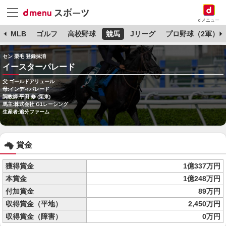
dメニュー
球
MLB
ゴルフ
高校野球
競馬
Jリーグ
プロ野球（2軍）
セン 栗毛 登録抹消
イースターパレード
父:ゴールドアリュール
母:インディパレード
調教師:平田 修 (栗東)
馬主:株式会社 G1レーシング
生産者:追分ファーム
賞金
獲得賞金
1億337万円
本賞金
1億248万円
付加賞金
89万円
収得賞金（平地）
2,450万円
収得賞金（障害）
0万円