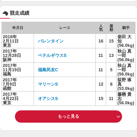
競走成績
人
着
年月日
レース
騎手
気
順
2018年
柴田 大
2月11日
バレンタイン
16
15
知
東京
(56.0kg)
2017年
秋山 真
12月28日
ベテルギウスS
11
13
一郎
阪神
(56.0kg)
2017年
秋山 真
11月19日
福島民友C
11
5
一郎
福島
(56.0kg)
2017年
荻野 琢
7月9日
マリーンS
12
8
真
函館
(53.0kg)
2017年
藤懸 貴
4月22日
オアシスS
15
11
志
東京
(56.0kg)
もっと見る