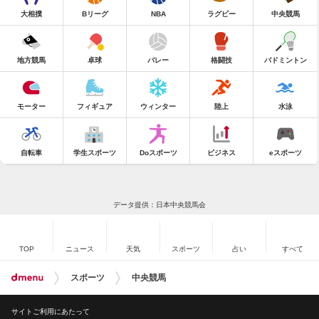
大相撲
Bリーグ
NBA
ラグビー
中央競馬
地方競馬
卓球
バレー
格闘技
バドミントン
モーター
フィギュア
ウィンター
陸上
水泳
自転車
学生スポーツ
Doスポーツ
ビジネス
eスポーツ
データ提供：日本中央競馬会
TOP
ニュース
天気
スポーツ
占い
すべて
スポーツ
中央競馬
サイトご利用にあたって