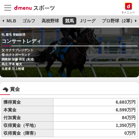
dメニュー
球
MLB
ゴルフ
高校野球
競馬
Jリーグ
プロ野球（2軍）
牝 鹿毛 登録抹消
コンサートレディ
父:サクラプレジデント
母:ホクトガーランド
調教師:加藤 和宏 (美浦)
馬主:平本 敏夫
生産者:川上牧場
賞金
獲得賞金
6,683万円
本賞金
6,599万円
付加賞金
84万円
収得賞金（平地）
1,350万円
収得賞金（障害）
0万円