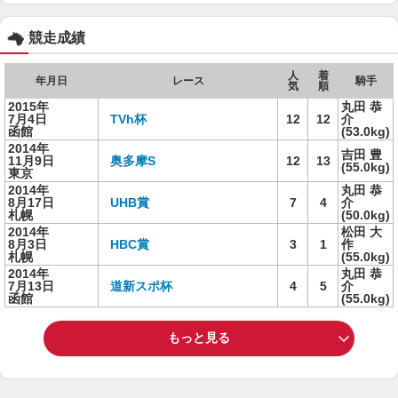
競走成績
人
着
年月日
レース
騎手
気
順
2015年
丸田 恭
7月4日
TVh杯
12
12
介
函館
(53.0kg)
2014年
吉田 豊
11月9日
奥多摩S
12
13
(55.0kg)
東京
2014年
丸田 恭
8月17日
UHB賞
7
4
介
札幌
(50.0kg)
2014年
松田 大
8月3日
HBC賞
3
1
作
札幌
(55.0kg)
2014年
丸田 恭
7月13日
道新スポ杯
4
5
介
函館
(55.0kg)
もっと見る