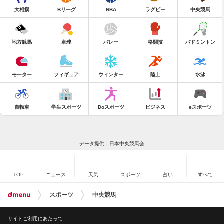
大相撲
Bリーグ
NBA
ラグビー
中央競馬
地方競馬
卓球
バレー
格闘技
バドミントン
モーター
フィギュア
ウィンター
陸上
水泳
自転車
学生スポーツ
Doスポーツ
ビジネス
eスポーツ
データ提供：日本中央競馬会
TOP
ニュース
天気
スポーツ
占い
すべて
スポーツ
中央競馬
サイトご利用にあたって