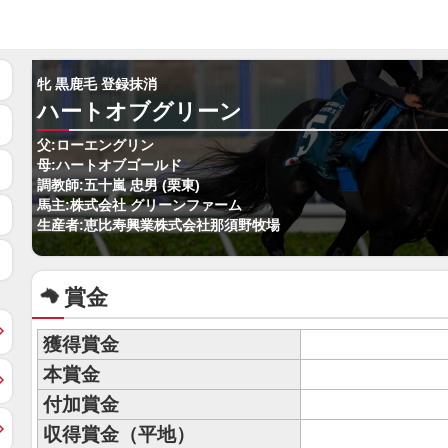
牝 黒鹿毛 登録抹消
ハートオブグリーン
父:ローエングリン
母:ハートオブゴールド
調教師:五十嵐 忠男 (栗東)
馬主:株式会社 グリーンファーム
生産者:恵比寿興業株式会社那須野牧場
賞金
獲得賞金
本賞金
付加賞金
収得賞金（平地）