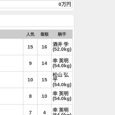
0万円
人気
着順
騎手
酒井 学
15
16
(52.0kg)
幸 英明
9
14
(54.0kg)
松山 弘
10
15
平
(54.0kg)
幸 英明
8
10
(54.0kg)
幸 英明
7
4
(54.0kg)