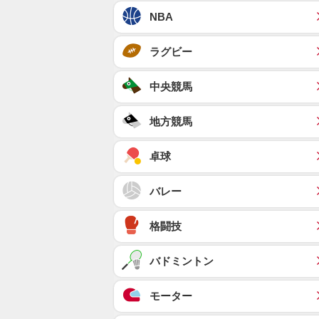
NBA
ラグビー
中央競馬
地方競馬
卓球
バレー
格闘技
バドミントン
モーター