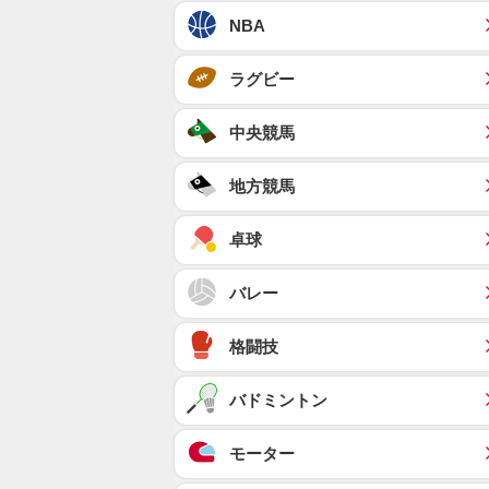
NBA
ラグビー
中央競馬
地方競馬
卓球
バレー
格闘技
バドミントン
モーター