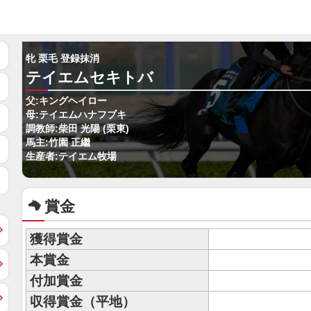
牝 栗毛 登録抹消
テイエムセキトバ
父:キングヘイロー
母:テイエムハナフブキ
調教師:柴田 光陽 (栗東)
馬主:竹園 正繼
生産者:テイエム牧場
賞金
獲得賞金
本賞金
付加賞金
収得賞金（平地）