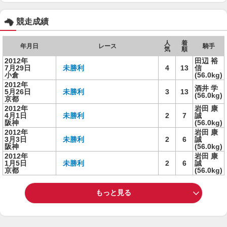
競走成績
人
着
年月日
レース
騎手
気
順
2012年
田辺 裕
7月29日
未勝利
4
13
信
小倉
(56.0kg)
2012年
酒井 学
5月26日
未勝利
3
13
(56.0kg)
京都
2012年
岩田 康
4月1日
未勝利
2
7
誠
阪神
(56.0kg)
2012年
岩田 康
3月3日
未勝利
2
6
誠
阪神
(56.0kg)
2012年
岩田 康
1月5日
未勝利
2
6
誠
京都
(56.0kg)
もっと見る