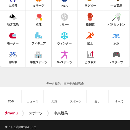
大相撲
Bリーグ
NBA
ラグビー
中央競馬
地方競馬
卓球
バレー
格闘技
バドミントン
モーター
フィギュア
ウィンター
陸上
水泳
自転車
学生スポーツ
Doスポーツ
ビジネス
eスポーツ
データ提供：日本中央競馬会
TOP
ニュース
天気
スポーツ
占い
すべて
スポーツ
中央競馬
サイトご利用にあたって