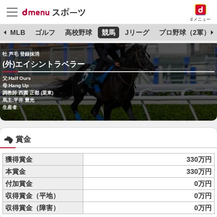
dメニュー
球
MLB
ゴルフ
高校野球
競馬
Jリーグ
プロ野球（2軍）
牡 芦毛 登録抹消
(外)エイシントラベラー
父:Half Ours
母:Hang Up
調教師:西園 正都 (栗東)
馬主:平井 豊光
生産者:
賞金
獲得賞金
330万円
本賞金
330万円
付加賞金
0万円
収得賞金（平地）
0万円
収得賞金（障害）
0万円