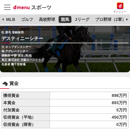
dメニュー
球
MLB
ゴルフ
高校野球
競馬
Jリーグ
プロ野球（2軍）
牡 栗毛 登録抹消
デスティニーシチー
父:タップダンスシチー
母:アデレードシチー
調教師:中野 栄治 (美浦)
馬主:株式会社 友駿ホースクラブ
生産者:幾千世牧場
賞金
獲得賞金
898万円
本賞金
893万円
付加賞金
5万円
収得賞金（平地）
450万円
収得賞金（障害）
0万円