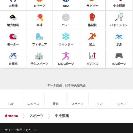
大相撲
Bリーグ
NBA
ラグビー
中央競馬
地方競馬
卓球
バレー
格闘技
バドミントン
モーター
フィギュア
ウィンター
陸上
水泳
自転車
学生スポーツ
Doスポーツ
ビジネス
eスポーツ
データ提供：日本中央競馬会
TOP
ニュース
天気
スポーツ
占い
すべて
スポーツ
中央競馬
サイトご利用にあたって