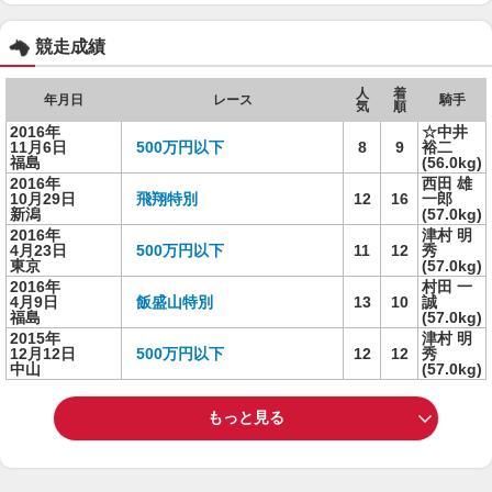
競走成績
人
着
年月日
レース
騎手
気
順
2016年
☆中井
11月6日
500万円以下
8
9
裕二
福島
(56.0kg)
2016年
西田 雄
10月29日
飛翔特別
12
16
一郎
新潟
(57.0kg)
2016年
津村 明
4月23日
500万円以下
11
12
秀
東京
(57.0kg)
2016年
村田 一
4月9日
飯盛山特別
13
10
誠
福島
(57.0kg)
2015年
津村 明
12月12日
500万円以下
12
12
秀
中山
(57.0kg)
もっと見る