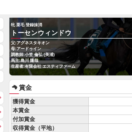
牝 栗毛 登録抹消
トーセンウィンドウ
父:アグネスタキオン
母:アードゥイン
調教師:小笠 倫弘 (美浦)
馬主:島川 隆哉
生産者:有限会社 エスティファーム
賞金
獲得賞金
本賞金
付加賞金
収得賞金（平地）