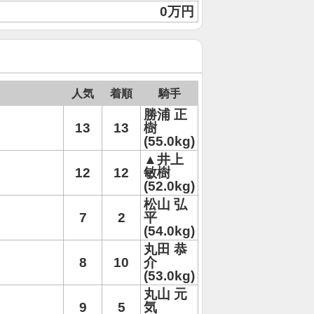
0万円
人気
着順
騎手
勝浦 正
13
13
樹
(55.0kg)
▲井上
12
12
敏樹
(52.0kg)
松山 弘
7
2
平
(54.0kg)
丸田 恭
8
10
介
(53.0kg)
丸山 元
9
5
気