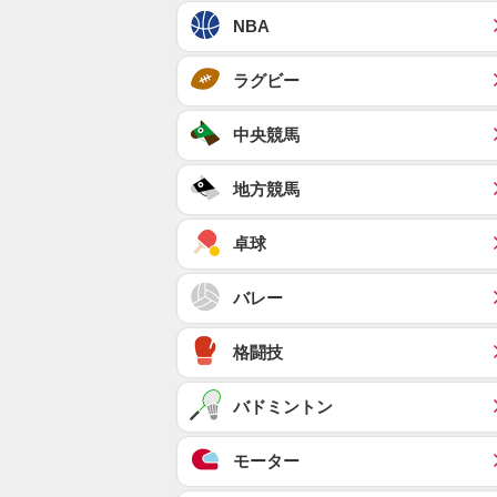
NBA
ラグビー
中央競馬
地方競馬
卓球
バレー
格闘技
バドミントン
モーター