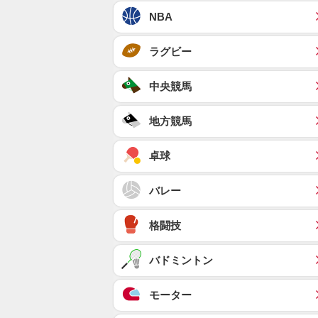
NBA
ラグビー
中央競馬
地方競馬
卓球
バレー
格闘技
バドミントン
モーター