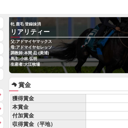
牝 鹿毛 登録抹消
リアリティー
父:アドマイヤマックス
母:アドマイヤセレッソ
調教師:本間 忍 (美浦)
馬主:小林 弘明
生産者:大江牧場
賞金
獲得賞金
本賞金
付加賞金
収得賞金（平地）