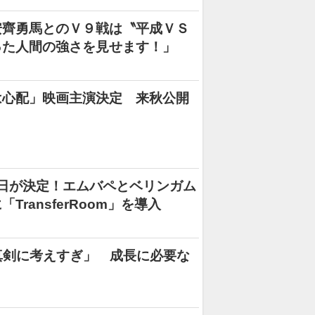
安齊勇馬とのＶ９戦は〝平成ＶＳ
った人間の強さを見せます！」
は心配」映画主演決定 来秋公開
売日が決定！エムバペとベリンガム
ransferRoom」を導入
真剣に考えすぎ」 成長に必要な