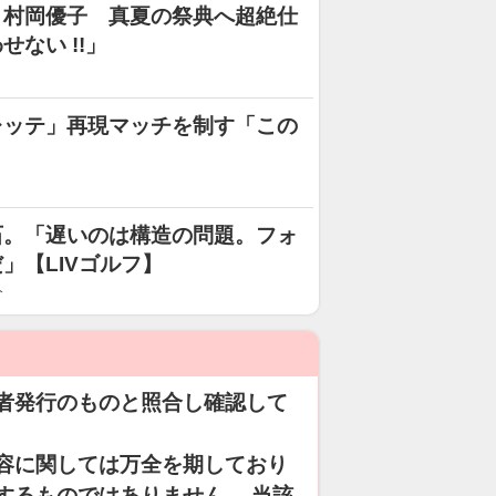
〟村岡優子 真夏の祭典へ超絶仕
ない !!」
レッテ」再現マッチを制す「この
石。「遅いのは構造の問題。フォ
」【LIVゴルフ】
分
者発行のものと照合し確認して
容に関しては万全を期しており
するものではありません。 当該