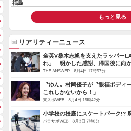
福島
もっと見る
リアリティーニュース
全英V桑木志帆を支えたラッパーL
れ」 明かした感謝、帰国後に向
THE ANSWER 8月4日 17時57分
〝ゆん〟村岡優子が〝眼福ボディ
これしかないから！」
東スポWEB 8月4日 15時42分
小学校の校庭にスケートパーク!? 
パラサポWEB 8月3日 7時0分