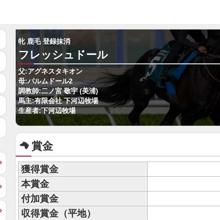
牝 鹿毛 登録抹消
フレッシュドール
父:アグネスタキオン
母:パルムドール2
調教師:二ノ宮 敬宇 (美浦)
馬主:有限会社 下河辺牧場
生産者:下河辺牧場
賞金
獲得賞金
本賞金
付加賞金
収得賞金（平地）