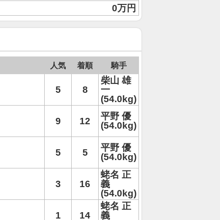
0万円
人気
着順
騎手
柴山 雄
5
8
一
(54.0kg)
平野 優
9
12
(54.0kg)
平野 優
5
5
(54.0kg)
蛯名 正
3
16
義
(54.0kg)
蛯名 正
1
14
義