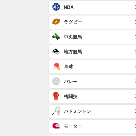
NBA
ラグビー
中央競馬
地方競馬
卓球
バレー
格闘技
バドミントン
モーター