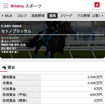
dメニュー
球
MLB
ゴルフ
高校野球
競馬
Jリーグ
プロ野球（2軍）
牝 黒鹿毛 登録抹消
セトノブロッサム
父:マイネルラヴ
母:セトノグラマー
調教師:田島 俊明 (美浦)
馬主:難波 澄子
生産者:滝本 健二
賞金
獲得賞金
1,540万円
本賞金
1,540万円
付加賞金
0万円
収得賞金（平地）
200万円
収得賞金（障害）
0万円