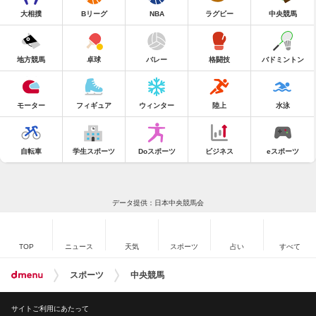
大相撲
Bリーグ
NBA
ラグビー
中央競馬
地方競馬
卓球
バレー
格闘技
バドミントン
モーター
フィギュア
ウィンター
陸上
水泳
自転車
学生スポーツ
Doスポーツ
ビジネス
eスポーツ
データ提供：日本中央競馬会
TOP
ニュース
天気
スポーツ
占い
すべて
スポーツ
中央競馬
サイトご利用にあたって