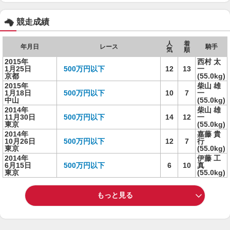
競走成績
人
着
年月日
レース
騎手
気
順
2015年
西村 太
1月25日
500万円以下
12
13
一
京都
(55.0kg)
2015年
柴山 雄
1月18日
500万円以下
10
7
一
中山
(55.0kg)
2014年
柴山 雄
11月30日
500万円以下
14
12
一
東京
(55.0kg)
2014年
嘉藤 貴
10月26日
500万円以下
12
7
行
東京
(55.0kg)
2014年
伊藤 工
6月15日
500万円以下
6
10
真
東京
(55.0kg)
もっと見る