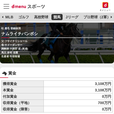
dメニュー
球
MLB
ゴルフ
高校野球
競馬
Jリーグ
プロ野球（2軍）
牡 鹿毛 登録抹消
ナムライチバンボシ
父:フサイチリシャール
母:サドーダンサー
調教師:大和田 成 (美浦)
馬主:奈村 信重
生産者:中前牧場
賞金
獲得賞金
3,108万円
本賞金
3,108万円
付加賞金
0万円
収得賞金（平地）
700万円
収得賞金（障害）
0万円