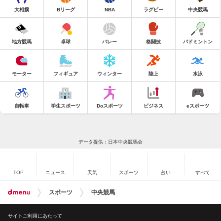
大相撲
Bリーグ
NBA
ラグビー
中央競馬
地方競馬
卓球
バレー
格闘技
バドミントン
モーター
フィギュア
ウィンター
陸上
水泳
自転車
学生スポーツ
Doスポーツ
ビジネス
eスポーツ
データ提供：日本中央競馬会
TOP
ニュース
天気
スポーツ
占い
すべて
スポーツ
中央競馬
サイトご利用にあたって