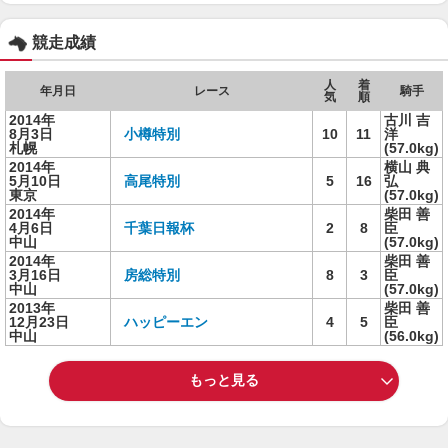
競走成績
人
着
年月日
レース
騎手
気
順
2014年
古川 吉
8月3日
小樽特別
10
11
洋
札幌
(57.0kg)
2014年
横山 典
5月10日
高尾特別
5
16
弘
東京
(57.0kg)
2014年
柴田 善
4月6日
千葉日報杯
2
8
臣
中山
(57.0kg)
2014年
柴田 善
3月16日
房総特別
8
3
臣
中山
(57.0kg)
2013年
柴田 善
12月23日
ハッピーエン
4
5
臣
中山
(56.0kg)
もっと見る