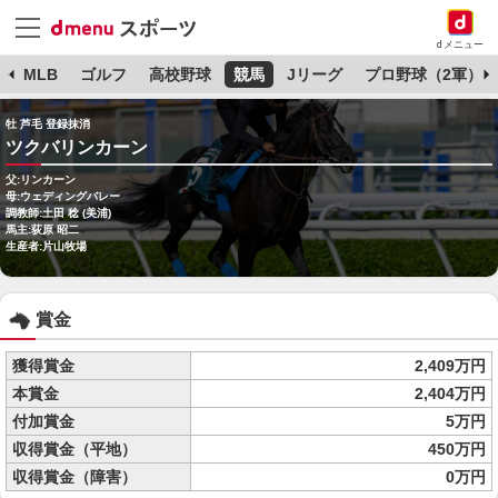
dメニュー
球
MLB
ゴルフ
高校野球
競馬
Jリーグ
プロ野球（2軍）
牡 芦毛 登録抹消
ツクバリンカーン
父:リンカーン
母:ウェディングバレー
調教師:土田 稔 (美浦)
馬主:荻原 昭二
生産者:片山牧場
賞金
獲得賞金
2,409万円
本賞金
2,404万円
付加賞金
5万円
収得賞金（平地）
450万円
収得賞金（障害）
0万円