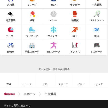
大相撲
Bリーグ
NBA
ラグビー
中央競馬
地方競馬
卓球
バレー
格闘技
バドミントン
モーター
フィギュア
ウィンター
陸上
水泳
自転車
学生スポーツ
Doスポーツ
ビジネス
eスポーツ
データ提供：日本中央競馬会
TOP
ニュース
天気
スポーツ
占い
すべて
スポーツ
中央競馬
サイトご利用にあたって