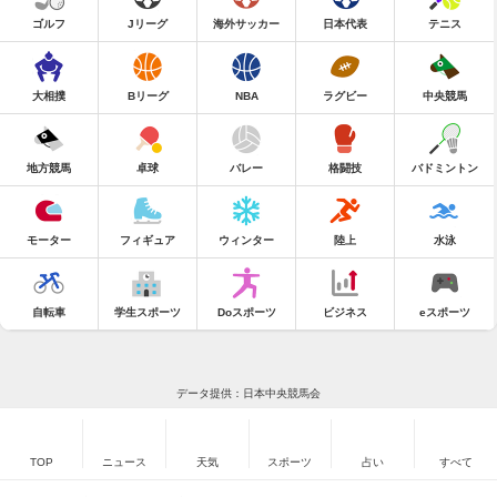
ゴルフ
Jリーグ
海外サッカー
日本代表
テニス
大相撲
Bリーグ
NBA
ラグビー
中央競馬
地方競馬
卓球
バレー
格闘技
バドミントン
モーター
フィギュア
ウィンター
陸上
水泳
自転車
学生スポーツ
Doスポーツ
ビジネス
eスポーツ
データ提供：日本中央競馬会
TOP
ニュース
天気
スポーツ
占い
すべて