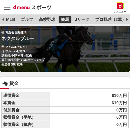
dメニュー
球
MLB
ゴルフ
高校野球
競馬
Jリーグ
プロ野球（2軍）
牡 青鹿毛 登録抹消
ネクタルブルー
父:マイネルセレクト
母:ブルーハピネス
調教師:小野 次郎 (美浦)
馬主:株式会社 YGGホースクラブ
生産者:加野牧場
賞金
獲得賞金
610万円
本賞金
610万円
付加賞金
0万円
収得賞金（平地）
0万円
収得賞金（障害）
0万円