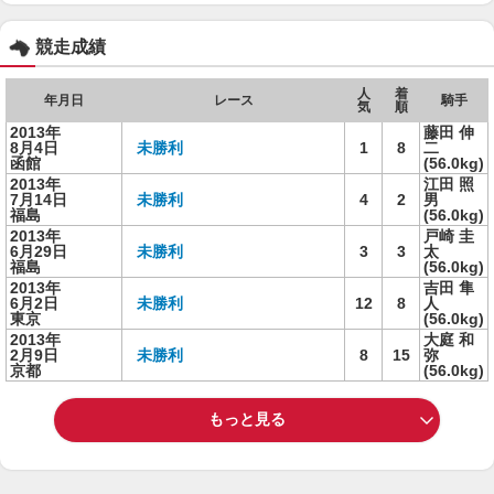
競走成績
人
着
年月日
レース
騎手
気
順
2013年
藤田 伸
8月4日
未勝利
1
8
二
函館
(56.0kg)
2013年
江田 照
7月14日
未勝利
4
2
男
福島
(56.0kg)
2013年
戸崎 圭
6月29日
未勝利
3
3
太
福島
(56.0kg)
2013年
吉田 隼
6月2日
未勝利
12
8
人
東京
(56.0kg)
2013年
大庭 和
2月9日
未勝利
8
15
弥
京都
(56.0kg)
もっと見る