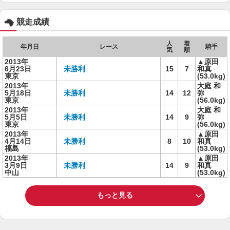
競走成績
人
着
年月日
レース
騎手
気
順
2013年
▲原田
6月23日
未勝利
15
7
和真
東京
(53.0kg)
2013年
大庭 和
5月18日
未勝利
14
12
弥
東京
(56.0kg)
2013年
大庭 和
5月5日
未勝利
14
9
弥
東京
(56.0kg)
2013年
▲原田
4月14日
未勝利
8
10
和真
福島
(53.0kg)
2013年
▲原田
3月9日
未勝利
14
9
和真
中山
(53.0kg)
もっと見る