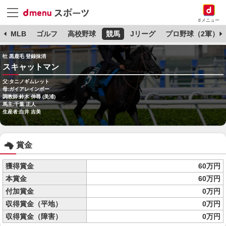
dメニュー
球
MLB
ゴルフ
高校野球
競馬
Jリーグ
プロ野球（2軍）
牡 黒鹿毛 登録抹消
スキャットマン
父:タニノギムレット
母:ガイアレインボー
調教師:鈴木 伸尋 (美浦)
馬主:千葉 正人
生産者:白井 吉美
賞金
獲得賞金
60万円
本賞金
60万円
付加賞金
0万円
収得賞金（平地）
0万円
収得賞金（障害）
0万円