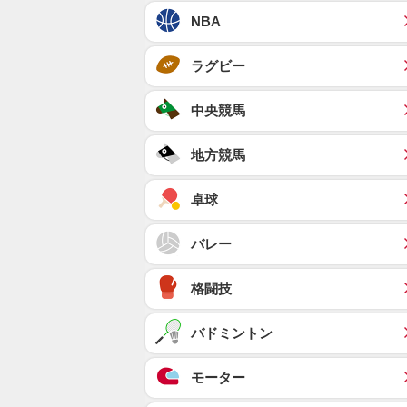
NBA
ラグビー
中央競馬
地方競馬
卓球
バレー
格闘技
バドミントン
モーター