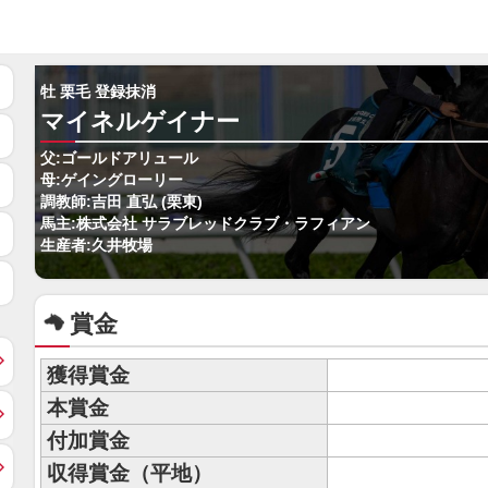
牡 栗毛 登録抹消
マイネルゲイナー
父:ゴールドアリュール
母:ゲイングローリー
調教師:吉田 直弘 (栗東)
馬主:株式会社 サラブレッドクラブ・ラフィアン
生産者:久井牧場
賞金
獲得賞金
本賞金
付加賞金
収得賞金（平地）