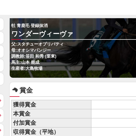
牡 青鹿毛 登録抹消
ワンダーヴィーヴァ
父:スタチューオブリバティ
母:オオシマパンジー
調教師:笹田 和秀 (栗東)
馬主:山本 能成
生産者:大島牧場
賞金
獲得賞金
本賞金
付加賞金
収得賞金（平地）