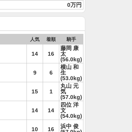
0万円
人気
着順
騎手
藤岡 康
14
16
太
(56.0kg)
横山 和
9
6
生
(53.0kg)
丸山 元
15
1
気
(57.0kg)
四位 洋
14
14
文
(54.0kg)
浜中 俊
10
16
(57.0kg)