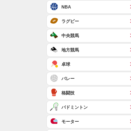
NBA
ラグビー
中央競馬
地方競馬
卓球
バレー
格闘技
バドミントン
モーター