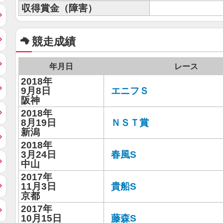
収得賞金（障害）
競走成績
年月日
レース
2018年
9月8日
エニフＳ
阪神
2018年
8月19日
ＮＳＴ賞
新潟
2018年
3月24日
春風S
中山
2017年
11月3日
貴船S
京都
2017年
10月15日
藤森S