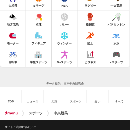
大相撲
Bリーグ
NBA
ラグビー
中央競馬
地方競馬
卓球
バレー
格闘技
バドミントン
モーター
フィギュア
ウィンター
陸上
水泳
自転車
学生スポーツ
Doスポーツ
ビジネス
eスポーツ
データ提供：日本中央競馬会
TOP
ニュース
天気
スポーツ
占い
すべて
スポーツ
中央競馬
サイトご利用にあたって