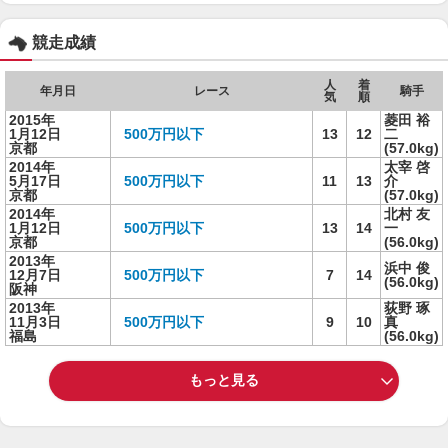
競走成績
人
着
年月日
レース
騎手
気
順
2015年
菱田 裕
1月12日
500万円以下
13
12
二
京都
(57.0kg)
2014年
太宰 啓
5月17日
500万円以下
11
13
介
京都
(57.0kg)
2014年
北村 友
1月12日
500万円以下
13
14
一
京都
(56.0kg)
2013年
浜中 俊
12月7日
500万円以下
7
14
(56.0kg)
阪神
2013年
荻野 琢
11月3日
500万円以下
9
10
真
福島
(56.0kg)
もっと見る