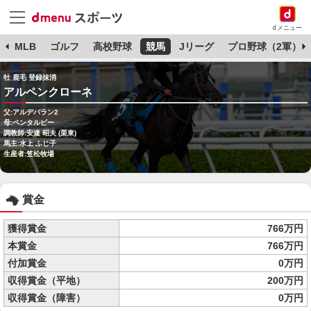
dメニュー
球
MLB
ゴルフ
高校野球
競馬
Jリーグ
プロ野球（2軍）
牡 鹿毛 登録抹消
アルペンクローネ
父:アルデバラン2
母:ペンタルビー
調教師:安達 昭夫 (栗東)
馬主:水上 ふじ子
生産者:笠松牧場
賞金
獲得賞金
766万円
本賞金
766万円
付加賞金
0万円
収得賞金（平地）
200万円
収得賞金（障害）
0万円