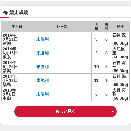
競走成績
人
着
年月日
レース
騎手
気
順
2014年
石神 深
9月21日
未勝利
9
8
一
新潟
(60.0kg)
2014年
大江原
6月15日
未勝利
3
8
圭
東京
(60.0kg)
2014年
石神 深
5月25日
未勝利
10
5
一
新潟
(59.0kg)
2014年
石神 深
4月13日
未勝利
11
9
一
福島
(59.0kg)
2013年
大野 拓
9月8日
未勝利
6
6
弥
中山
(56.0kg)
もっと見る