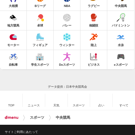
大相撲
Bリーグ
NBA
ラグビー
中央競馬
地方競馬
卓球
バレー
格闘技
バドミントン
モーター
フィギュア
ウィンター
陸上
水泳
自転車
学生スポーツ
Doスポーツ
ビジネス
eスポーツ
データ提供：日本中央競馬会
TOP
ニュース
天気
スポーツ
占い
すべて
スポーツ
中央競馬
サイトご利用にあたって