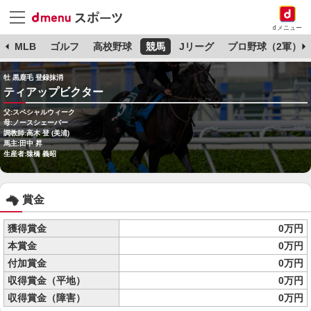
dメニュー
球
MLB
ゴルフ
高校野球
競馬
Jリーグ
プロ野球（2軍）
牡 黒鹿毛 登録抹消
ティアップビクター
父:スペシャルウィーク
母:ノースシェーバー
調教師:高木 登 (美浦)
馬主:田中 昇
生産者:猿橋 義昭
賞金
獲得賞金
0万円
本賞金
0万円
付加賞金
0万円
収得賞金（平地）
0万円
収得賞金（障害）
0万円