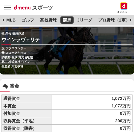
dメニュー
球
MLB
ゴルフ
高校野球
競馬
Jリーグ
プロ野球（2軍）
牡 栗毛 登録抹消
ウインラヴェリテ
父:グラスワンダー
母:スローアキッス
調教師:金成 貴史 (美浦)
馬主:株式会社 ウイン
生産者:大北牧場
賞金
獲得賞金
1,072万円
本賞金
1,072万円
付加賞金
0万円
収得賞金（平地）
200万円
収得賞金（障害）
0万円