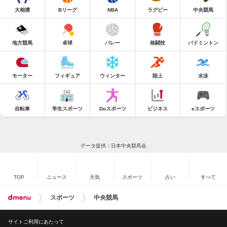
大相撲
Bリーグ
NBA
ラグビー
中央競馬
地方競馬
卓球
バレー
格闘技
バドミントン
モーター
フィギュア
ウィンター
陸上
水泳
自転車
学生スポーツ
Doスポーツ
ビジネス
eスポーツ
データ提供：日本中央競馬会
TOP
ニュース
天気
スポーツ
占い
すべて
スポーツ
中央競馬
サイトご利用にあたって