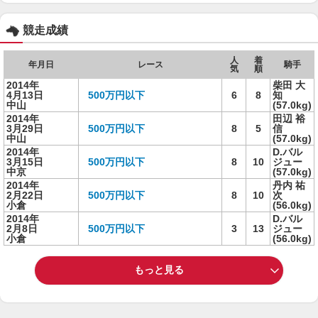
競走成績
人
着
年月日
レース
騎手
気
順
2014年
柴田 大
4月13日
500万円以下
6
8
知
中山
(57.0kg)
2014年
田辺 裕
3月29日
500万円以下
8
5
信
中山
(57.0kg)
2014年
D.バル
3月15日
500万円以下
8
10
ジュー
中京
(57.0kg)
2014年
丹内 祐
2月22日
500万円以下
8
10
次
小倉
(56.0kg)
2014年
D.バル
2月8日
500万円以下
3
13
ジュー
小倉
(56.0kg)
もっと見る